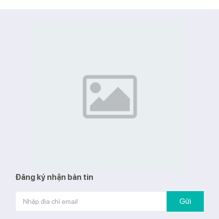
các nút cảm ứng 1 chạm, hiển thị
chính xác theo n
nhiệt độ và chế độ hoạt động rõ
Mặt kính Eduraz 
ràng trực quan
mặt kính chịu nhi
Tiện ích với điều khiển từ xa, hệ
và chống trầy xư
thống bánh xe giúp di chuyển sản
Đa chế độ nhiệt:
phẩm dễ dàng hơn.
hoạt
Sản phẩm thân thiện môi trường khi
Chế độ nấu liu ri
không sử dụng các dung môi làm
dưỡng, tiết kiệm
mát
Cảm ứng trượt s
Bảo hành 24 tháng
trượt Slider thiết 
quan, dễ thao tác
Quickstop chống
tự động ngắt bếp
đảm bảo an toàn
và kéo dài tuổi t
Quà tặng hấp dẫ
lẩu uyên ương ca
Đăng ký nhận bản tin
ngăn và 1 nồi 2 
Gửi