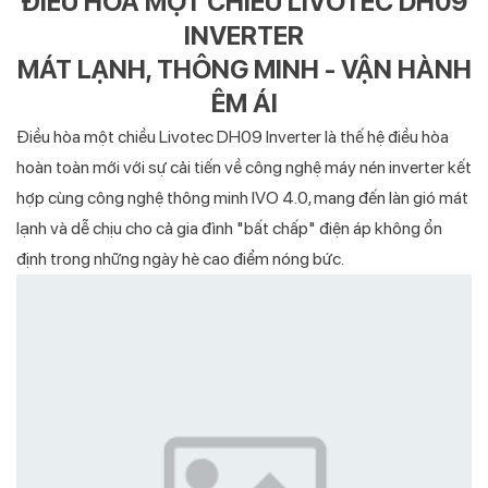
ĐIỀU HÒA MỘT CHIỀU LIVOTEC DH09
INVERTER
MÁT LẠNH, THÔNG MINH - VẬN HÀNH
ÊM ÁI
Điều hòa một chiều Livotec DH09 Inverter là thế hệ điều hòa
hoàn toàn mới với sự cải tiến về công nghệ máy nén inverter kết
hợp cùng công nghệ thông minh IVO 4.0, mang đến làn gió mát
lạnh và dễ chịu cho cả gia đình "bất chấp" điện áp không ổn
định trong những ngày hè cao điểm nóng bức.