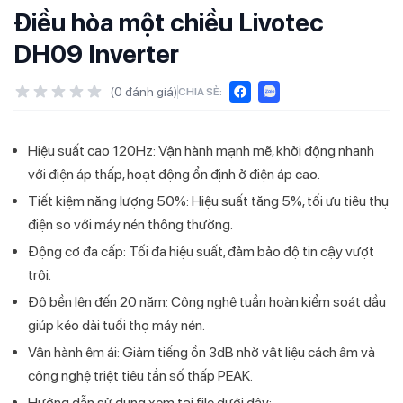
Điều hòa một chiều Livotec
DH09 Inverter
(
0
đánh giá)
CHIA SẺ:
Hiệu suất cao 120Hz: Vận hành mạnh mẽ, khởi động nhanh
với điện áp thấp, hoạt động ổn định ở điện áp cao.
Tiết kiệm năng lượng 50%: Hiệu suất tăng 5%, tối ưu tiêu thụ
điện so với máy nén thông thường.
Động cơ đa cấp: Tối đa hiệu suất, đảm bảo độ tin cậy vượt
trội.
Độ bền lên đến 20 năm: Công nghệ tuần hoàn kiểm soát dầu
giúp kéo dài tuổi thọ máy nén.
Vận hành êm ái: Giảm tiếng ồn 3dB nhờ vật liệu cách âm và
công nghệ triệt tiêu tần số thấp PEAK.
Hướng dẫn sử dụng xem tại file dưới đây: