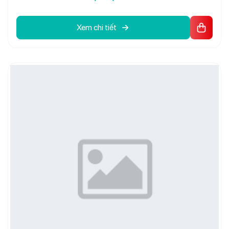
Trang bị 3 lõi lọc thô Livotec 1 2 3 giúp bảo vệ màng RO và
tăng tuổi thọ máy
Màng lọc RO 100 GPD sản xuất tại Hàn Quốc cho công
Xem chi tiết
suất lọc lên tới 20 lít mỗi giờ
6 lõi chức năng thay nhanh bổ sung khoáng chất và cải
thiện vị nước
Nước sau lọc đạt chuẩn tinh khiết có thể uống trực tiếp
không cần đun sôi
Thiết kế sang trọng phù hợp nhiều không gian từ gia đình
đến văn phòng
Chế độ bảo hành chính hãng lên đến 36 tháng an tâm khi
sử dụng