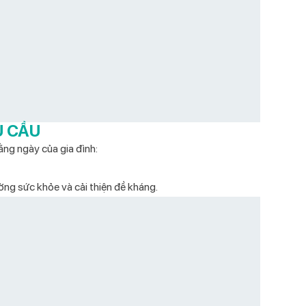
U CẦU
hằng ngày của gia đình:
ờng sức khỏe và cải thiện đề kháng.