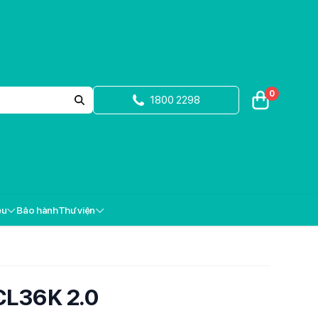
0
1800 2298
ệu
Bảo hành
Thư viện
CL36K 2.0