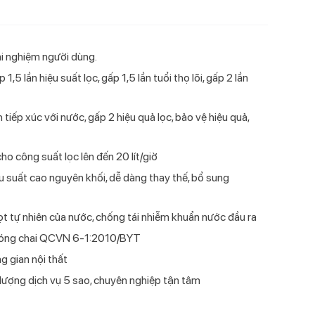
rải nghiệm người dùng.
,5 lần hiệu suất lọc, gấp 1,5 lần tuổi thọ lõi, gấp 2 lần
 chiều Livotec
 nóng lạnh Livotec
g lạnh hút bình
ivotec E-smart LIO-
ường Livotec W-450
Điều hòa một chiều Livotec
Máy lọc nước nóng lạnh Livotec
Cây nước nóng lạnh Livotec
Bếp từ đơn Livotec E-Smart LIS-
Quạt cây Livotec S-300
ter
00
DHV12J Inverter
838
LD206NS
550
tiếp xúc với nước, gấp 2 hiệu quả lọc, bảo vệ hiệu quả,
 công suất lọc lên đến 20 lít/giờ
u suất cao nguyên khối, dễ dàng thay thế, bổ sung
ọt tự nhiên của nước, chống tái nhiễm khuẩn nước đầu ra
 đóng chai QCVN 6-1:2010/BYT
ng gian nội thất
lượng dịch vụ 5 sao, chuyên nghiệp tận tâm