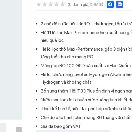
(
0
đánh giá)
CHIA SẺ:
000đ
2 chế độ nước tiện lợi: RO - Hydrogen, tối ưu t
Hệ 11 lõi lọc Max Performance hiệu suất cao gấp 1
hiều Livotec
óng lạnh Livotec
ạnh hút bình
tec E-smart LIO-
ec S-400
Điều hòa một chiều Livotec
Máy lọc nước nóng lạnh Livotec
Cây nước nóng lạnh hút bình
Bếp từ đôi Livotec Smart WiFi
Bình nước nóng gián tiếp Livotec
Điều hòa một
Máy lọc nước
Cây nước nón
Bếp từ đôi L
Quạt treo t
a máy hút ẩm? 9 lý do bạn không thể bỏ qua
hiệu quả lọc
r
DHV09J Inverter
888
Livotec LD200TN
LIO-888VT
LWH-I20B26
DHV12I Inver
828
Livotec LD2
666VT
Hệ lõi lọc thô Max-Performance: gấp 3 diện tích 
nào chạy êm nhất? TOP 3 máy lạnh chạy êm đáng mua tại Livotec
tăng tuổi thọ cho màng RO
6
Màng lọc RO 100 GPD sản xuất tại Hàn Quốc cho
Hệ lõi chức năng Livotec Hydrogen Alkaline hiệ
máy lạnh 9000BTU là gì? Tư vấn chi tiết về công suất và ứng dụng
6
Hydrogen và khoáng chất
Bổ sung thêm 1 lõi T33 Plus ổn định vị ngon ng
IẾM NHIỀU
Nước sau lọc đạt chuẩn nước uống tinh khiết
 lọc nước Livotec 216
Thiết kế tinh tế, hiện đại, phù hợp với nhiều khô
g Livotec W-400
Chế độ bảo hành chính hãng 36 tháng với chất 
Giá đã bao gồm VAT