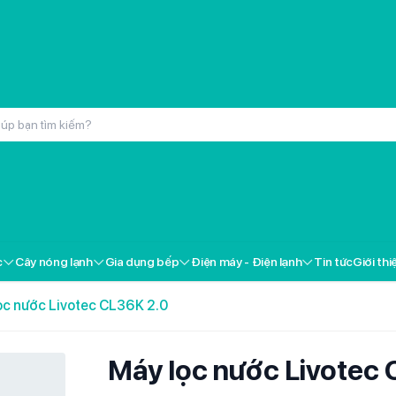
inox cao cấp Kochmax KMC-866
000đ
c
Cây nóng lạnh
Gia dụng bếp
Điện máy - Điện lạnh
Tin tức
Giới thi
ox cao cấp Kochmax KMP-28
000đ
ọc nước Livotec CL36K 2.0
 Livotec FT-18
000đ
Máy lọc nước Livotec 
i gốm Livotec LCH-2079T