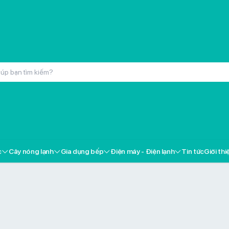
inox cao cấp Kochmax KMC-866
000đ
c
Cây nóng lạnh
Gia dụng bếp
Điện máy - Điện lạnh
Tin tức
Giới thi
ox cao cấp Kochmax KMP-28
000đ
 Livotec FT-18
000đ
i gốm Livotec LCH-2079T