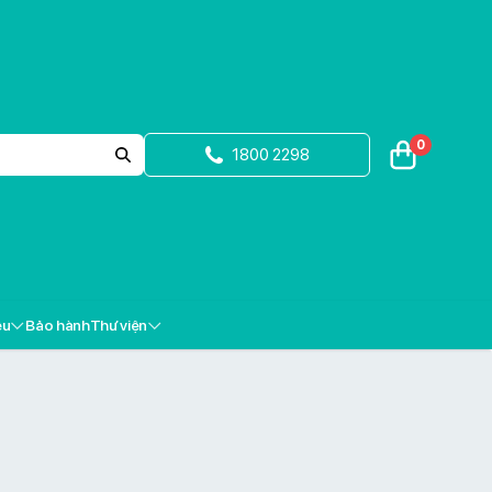
0
1800 2298
ệu
Bảo hành
Thư viện