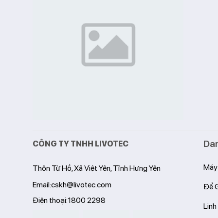
Da
CÔNG TY TNHH LIVOTEC
Máy 
Thôn Từ Hồ, Xã Việt Yên, Tỉnh Hưng Yên
Email:
cskh@livotec.com
Để
Điện thoại:
1800 2298
Linh 