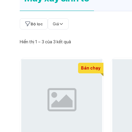
Bộ lọc
Giá
Hiển thị
1
–
3
của
3
kết quả
Bán chạy