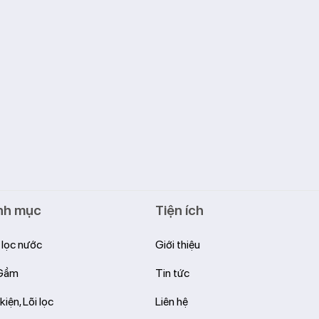
nh mục
Tiện ích
lọc nước
Giới thiệu
 Gầm
Tin tức
kiện, Lõi lọc
Liên hệ