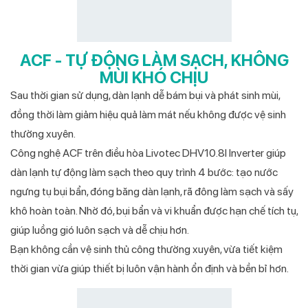
ACF - TỰ ĐỘNG LÀM SẠCH, KHÔNG
MÙI KHÓ CHỊU
Sau thời gian sử dụng, dàn lạnh dễ bám bụi và phát sinh mùi,
đồng thời làm giảm hiệu quả làm mát nếu không được vệ sinh
thường xuyên.
Công nghệ ACF trên điều hòa Livotec DHV10.8I Inverter giúp
dàn lạnh tự động làm sạch theo quy trình 4 bước: tạo nước
ngưng tụ bụi bẩn, đóng băng dàn lạnh, rã đông làm sạch và sấy
khô hoàn toàn. Nhờ đó, bụi bẩn và vi khuẩn được hạn chế tích tụ,
giúp luồng gió luôn sạch và dễ chịu hơn.
Bạn không cần vệ sinh thủ công thường xuyên, vừa tiết kiệm
thời gian vừa giúp thiết bị luôn vận hành ổn định và bền bỉ hơn.