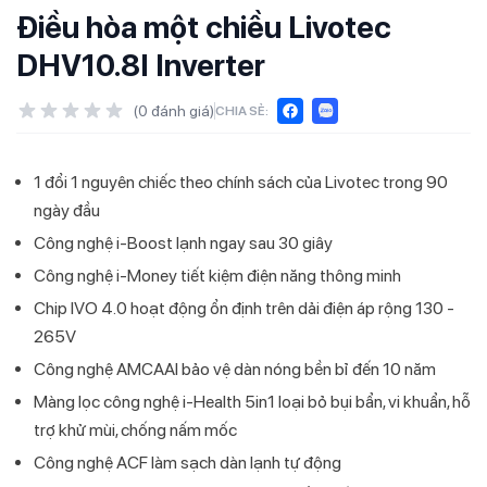
Điều hòa một chiều Livotec
DHV10.8I Inverter
(
0
đánh giá)
CHIA SẺ:
1 đổi 1 nguyên chiếc theo chính sách của Livotec trong 90
ngày đầu
Công nghệ i-Boost lạnh ngay sau 30 giây
Công nghệ i-Money tiết kiệm điện năng thông minh
Chip IVO 4.0 hoạt động ổn định trên dải điện áp rộng 130 -
265V
Công nghệ AMCAAI bảo vệ dàn nóng bền bỉ đến 10 năm
Màng lọc công nghệ i-Health 5in1 loại bỏ bụi bẩn, vi khuẩn, hỗ
trợ khử mùi, chống nấm mốc
Công nghệ ACF làm sạch dàn lạnh tự động