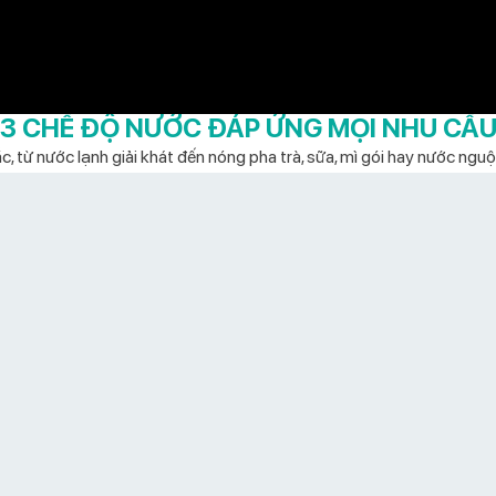
3 CHẾ ĐỘ NƯỚC ĐÁP ỨNG MỌI NHU CẦ
, từ nước lạnh giải khát đến nóng pha trà, sữa, mì gói hay nước nguộ