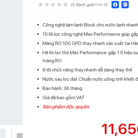
(
0
đánh giá)
CHIA SẺ:
000đ
Công nghệ làm lạnh Block cho nước lạnh nhanh
10 lõi lọc công nghệ Max Performance giúp gấp 1,5
hiều Livotec
óng lạnh Livotec
ạnh hút bình
tec E-smart LIO-
gián tiếp Livotec
Điều hòa một chiều Livotec
Máy lọc nước nóng lạnh Livotec
Cây nước nóng lạnh hút bình
Bếp từ đôi Livotec Smart WiFi
Quạt treo tường Livotec W-450
Điều hòa một
Máy lọc nước
Cây nước nón
Bếp từ đôi L
Quạt cây Li
a máy hút ẩm? 9 lý do bạn không thể bỏ qua
Màng RO 100 GPD thay nhanh sản xuất tại Hà
r
DHV09J Inverter
828
Livotec LD200TN
LIO-888VT
DHV12I Inver
838
Livotec LD2
666VT
Hệ lõi lọc thô Max Performance: gấp 1.5 hiệu suấ
nào chạy êm nhất? TOP 3 máy lạnh chạy êm đáng mua tại Livotec
màng RO
6
6 lõi chức năng thay nhanh dễ dàng thay thế
máy lạnh 9000BTU là gì? Tư vấn chi tiết về công suất và ứng dụng
Nước sau lọc đạt Chuẩn nước uống tinh khiế
6
Bảo hành: 36 tháng
Giá đã bao gồm VAT
IẾM NHIỀU
Sản phẩm độc quyền
 lọc nước Livotec 216
g Livotec W-400
11,6