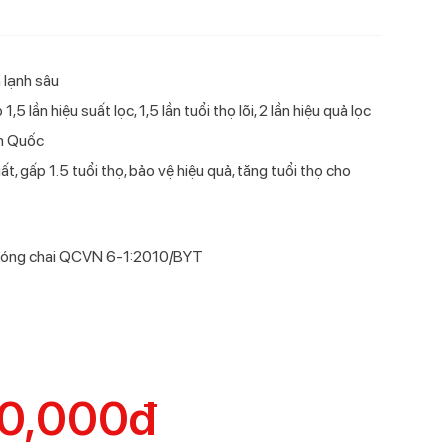
 lạnh sâu
 lần hiệu suất lọc, 1,5 lần tuổi thọ lõi, 2 lần hiệu quả lọc
 chiều Livotec
 nóng lạnh Livotec
g lạnh hút bình
ivotec E-smart LIO-
votec S-300
Điều hòa một chiều Livotec
Máy lọc nước nóng lạnh Livotec
Cây nước nóng lạnh Livotec
Bếp từ đơn Livotec E-Smart LIS-
Quạt cây Livotec S-400
n Quốc
ter
00
DHV12J Inverter
868
LD206NS
550
t, gấp 1.5 tuổi thọ, bảo vệ hiệu quả, tăng tuổi thọ cho
t đóng chai QCVN 6-1:2010/BYT
50,000đ