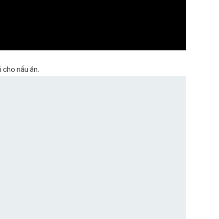
U
i cho nấu ăn.