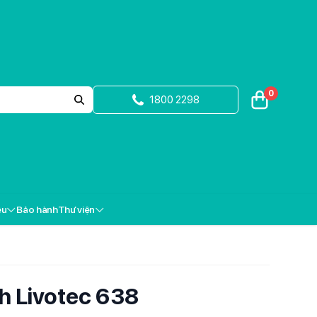
0
1800 2298
ệu
Bảo hành
Thư viện
h Livotec 638