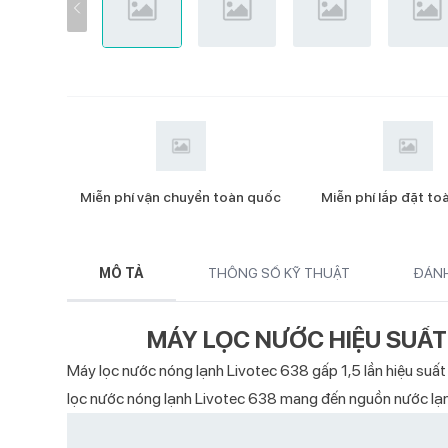
Catalog Bếp từ đơn 2026
Catalog Bộ nồi cao cấp Kochmax
2026
Catalog Máy ép chậm 2026
Catalog Máy xay sinh tố 2026
Catalog Quạt cây 2026
Miễn phí vận chuyển toàn quốc
Miễn phí lắp đặt t
Catalog Quạt treo tường 2026
Catalog Quạt điều hòa 2026
MÔ TẢ
THÔNG SỐ KỸ THUẬT
ĐÁNH
Catalog Điều hòa 2026
MÁY LỌC NƯỚC HIỆU SUẤT 
Catalog Máy hút bụi 2026
Máy lọc nước nóng lạnh Livotec 638 gấp 1,5 lần hiệu suất 
Catalog Máy nước nóng năng lượng
mặt trời 2026
lọc nước nóng lạnh Livotec 638 mang đến nguồn nước lạn