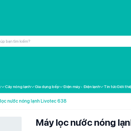
inox cao cấp Kochmax KMC-866
000đ
c
Cây nóng lạnh
Gia dụng bếp
Điện máy - Điện lạnh
Tin tức
Giới thi
ox cao cấp Kochmax KMP-28
000đ
lọc nước nóng lạnh Livotec 638
 Livotec FT-18
000đ
Máy lọc nước nóng lạn
i gốm Livotec LCH-2079T