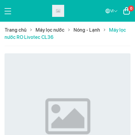
0
VI
Trang chủ
Máy lọc nước
Nóng - Lạnh
Máy lọc
nước RO Livotec CL36