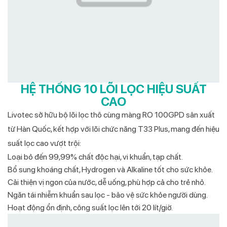
HỆ THỐNG 10 LÕI LỌC HIỆU SUẤT
CAO
Livotec sở hữu bộ lõi lọc thô cùng màng RO 100GPD sản xuất
từ Hàn Quốc, kết hợp với lõi chức năng T33 Plus, mang đến hiệu
suất lọc cao vượt trội:
Loại bỏ đến 99,99% chất độc hại, vi khuẩn, tạp chất.
Bổ sung khoáng chất, Hydrogen và Alkaline tốt cho sức khỏe.
Cải thiện vị ngon của nước, dễ uống, phù hợp cả cho trẻ nhỏ.
Ngăn tái nhiễm khuẩn sau lọc - bảo vệ sức khỏe người dùng.
Hoạt động ổn định, công suất lọc lên tới 20 lít/giờ.