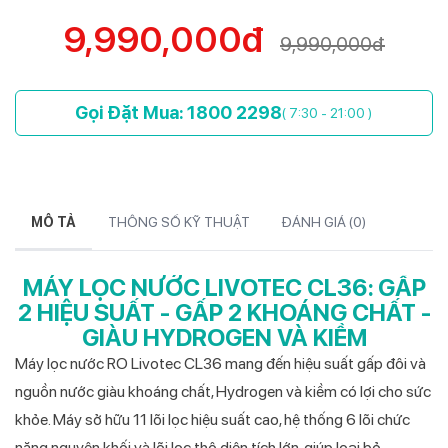
9,990,000đ
9,990,000đ
Gọi Đặt Mua: 1800 2298
( 7:30 - 21:00 )
MÔ TẢ
THÔNG SỐ KỸ THUẬT
ĐÁNH GIÁ (
0
)
MÁY LỌC NƯỚC LIVOTEC CL36: GẤP
2 HIỆU SUẤT - GẤP 2 KHOÁNG CHẤT -
GIÀU HYDROGEN VÀ KIỀM
Máy lọc nước RO Livotec CL36 mang đến hiệu suất gấp đôi và
nguồn nước giàu khoáng chất, Hydrogen và kiềm có lợi cho sức
khỏe. Máy sở hữu 11 lõi lọc hiệu suất cao, hệ thống 6 lõi chức
năng nguyên khối và lõi lọc thô diện tích lớn, giúp loại bỏ