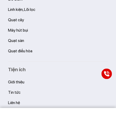
Linh kiện, Lõi lọc
Quạt cây
Máy hút bụi
Quạt sàn
Quạt điều hòa
Tiện ích
Giới thiệu
Tin tức
Liên hệ
Hệ thống cửa hàng Livotec
Thêm giỏ hàng
Mua ngay
So sánh
(0)