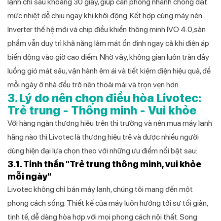
lạnh chỉ sau khoảng 30 giây, giúp căn phòng nhanh chóng đạt
mức nhiệt dễ chịu ngay khi khởi động. Kết hợp cùng máy nén
Inverter thế hệ mới và chip điều khiển thông minh IVO 4.0,sản
phẩm vẫn duy trì khả năng làm mát ổn định ngay cả khi điện áp
biến động vào giờ cao điểm. Nhờ vậy, không gian luôn tràn đầy
luồng gió mát sâu, vận hành êm ái và tiết kiệm điện hiệu quả, để
mỗi ngày ở nhà đều trở nên thoải mái và trọn vẹn hơn.
3. Lý do nên chọn điều hòa Livotec:
Trẻ trung - Thông minh - Vui khỏe
Với hàng ngàn thương hiệu trên thị trường và nên mua máy lạnh
hãng nào thì Livotec là thương hiệu trẻ và được nhiều người
dùng hiện đại lựa chọn theo với những ưu điểm nổi bật sau:
3.1. Tinh thần "Trẻ trung thông minh, vui khỏe
mỗi ngày"
Livotec không chỉ bán máy lạnh, chúng tôi mang đến một
phong cách sống. Thiết kế của máy luôn hướng tới sự tối giản,
tinh tế, dễ dàng hòa hợp với mọi phong cách nội thất. Song