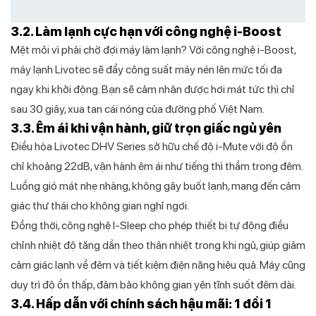
3.2. Làm lạnh cực hạn với công nghệ i-Boost
Mệt mỏi vì phải chờ đợi máy làm lạnh? Với công nghệ i-Boost,
máy lạnh Livotec sẽ đẩy công suất máy nén lên mức tối đa
ngay khi khởi động. Bạn sẽ cảm nhận được hơi mát tức thì chỉ
sau 30 giây, xua tan cái nóng của đường phố Việt Nam.
3.3. Êm ái khi vận hành, giữ trọn giấc ngủ yên
Điều hòa Livotec DHV Series sở hữu chế độ i-Mute với độ ồn
chỉ khoảng 22dB, vận hành êm ái như tiếng thì thầm trong đêm.
Luồng gió mát nhẹ nhàng, không gây buốt lạnh, mang đến cảm
giác thư thái cho không gian nghỉ ngơi.
Đồng thời, công nghệ I-Sleep cho phép thiết bị tự động điều
chỉnh nhiệt độ tăng dần theo thân nhiệt trong khi ngủ, giúp giảm
cảm giác lạnh về đêm và tiết kiệm điện năng hiệu quả. Máy cũng
duy trì độ ồn thấp, đảm bảo không gian yên tĩnh suốt đêm dài.
3.4. Hấp dẫn với chính sách hậu mãi: 1 đổi 1