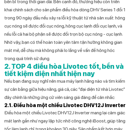
bền bỉ trong thời gian dài. Bên cạnh đó, thương hiệu còn triển
khai chính sách cho sản phẩm điều hòa dòng DHV Series 1 đổi 1
trong 90 ngày đầu nếu xảy ra lỗi kỹ thuật từ nhà sản xuất: hỏng
cục nóng sẽ được đổi cục nóng, hỏng cục lạnh đổi cục lạnh, và
nếu lỗi cả hai bộ phận sẽ được đổi trọn bộ cục nóng - cục lạnh.
Nhờ vậy, bạn có thể hoàn toàn yên tâm tận hưởng không gian
mát mẻ, dễ chịu mà không phải lo lắng về vấn đề hỏng hóc
trong quá trình sử dụng.
2. TOP 4 điều hòa Livotec tốt, bền và
tiết kiệm điện nhất hiện nay
Nếu bạn đang suy nghĩ nên mua máy lạnh hãng nào và tìm kiếm
sự cân bằng giữa hiệu năng, giá cả, các “đại diện từ nhà Livotec”
đây chính là những ứng cử viên sáng giá đáng để cân nhắc:
2.1. Điều hòa một chiều Livotec DHV12J Inverter
Điều hòa một chiều Livotec DHV12J Inverter mang lại cảm giác
mát lạnh gần như ngay lập tức nhờ công nghệ iBoost, giúp tăng
tốc làm lạnh chỉ trong khoảng 30 giây. Sản phẩm kết hợp máy