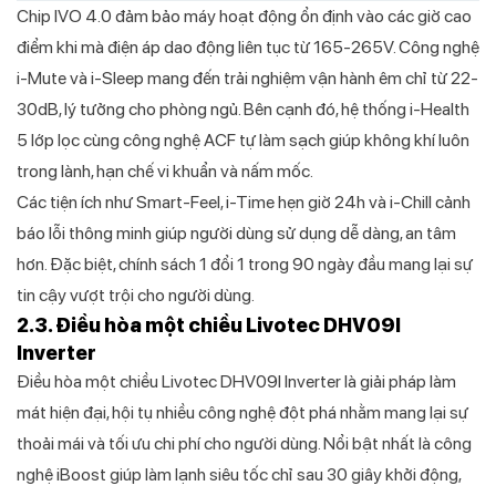
Chip IVO 4.0 đảm bảo máy hoạt động ổn định vào các giờ cao
điểm khi mà điện áp dao động liên tục từ 165-265V. Công nghệ
i-Mute và i-Sleep mang đến trải nghiệm vận hành êm chỉ từ 22-
30dB, lý tưởng cho phòng ngủ. Bên cạnh đó, hệ thống i-Health
5 lớp lọc cùng công nghệ ACF tự làm sạch giúp không khí luôn
trong lành, hạn chế vi khuẩn và nấm mốc.
Các tiện ích như Smart-Feel, i-Time hẹn giờ 24h và i-Chill cảnh
báo lỗi thông minh giúp người dùng sử dụng dễ dàng, an tâm
hơn. Đặc biệt, chính sách 1 đổi 1 trong 90 ngày đầu mang lại sự
tin cậy vượt trội cho người dùng.
2.3. Điều hòa một chiều Livotec DHV09I
Inverter
Điều hòa một chiều Livotec DHV09I Inverter là giải pháp làm
mát hiện đại, hội tụ nhiều công nghệ đột phá nhằm mang lại sự
thoải mái và tối ưu chi phí cho người dùng. Nổi bật nhất là công
nghệ iBoost giúp làm lạnh siêu tốc chỉ sau 30 giây khởi động,