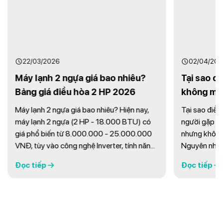
02/04/20
Tại sao đ
không má
Cách khắc
Tại sao điều
22/03/2026
người gặp ph
Máy lạnh 2 ngựa giá bao nhiêu?
nhưng không 
Bảng giá điều hòa 2 HP 2026
Nguyên nhân 
bẩn, hỏng bl
Máy lạnh 2 ngựa giá bao nhiêu? Hiện nay,
Đọc tiếp
máy lạnh khô
máy lạnh 2 ngựa (2 HP - 18.000 BTU) có
trạng máy lạ
giá phổ biến từ 8.000.000 - 25.000.000
cũng khá phổ 
VNĐ, tùy vào công nghệ Inverter, tính năng
và thương hiệu. Đây là mức công suất phù
Đọc tiếp
hợp cho phòng 20-30m² như phòng khách