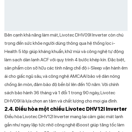
Bên cạnh khả năng làm mát, Livotec DHV09I Inverter còn chú
trọng đến sức khỏe người dùng thông qua hệ thống lọc i-
Health 5 lớp giúp kháng khuẩn, khử mùi và công nghệ tự động
làm sạch dàn lạnh ACF với quy trình 4 bước khép kín. Đặc biệt,
sản phẩm còn sở hữu các tính năng chế độ i-Sleep vận hành êm
ái cho giấc ngủ sâu, và công nghệ AMCAAI bảo vệ dàn nóng
chống ăn mòn, đảm bảo độ bền bỉ lên đến 10 năm. Với chính
sách bảo hành 36 tháng và 1 đổi 1 trong 90 ngày, Livotec
DHV09I là lựa chọn an tâm và chất lượng cho mọi gia đình.
2.4. Điều hòa một chiều Livotec DHV12I Inverter
Điều hòa Livotec DHV12I Inverter mang lại cảm giác mát lạnh
gần như ngay lập tức nhờ công nghệ iBoost giúp tăng tốc làm