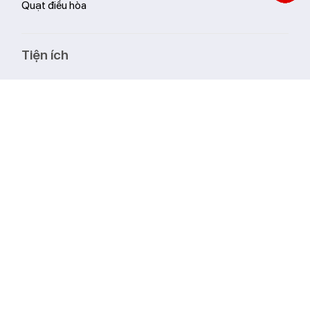
Quạt điều hòa
Tiện ích
Giới thiệu
Tin tức
Liên hệ
Hệ thống cửa hàng Livotec
Hỗ trợ thanh toán