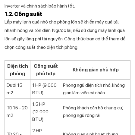
Inverter và chính sách bảo hành tốt.
1.2. Công suất
Lắp máy lạnh quá nhỏ cho phòng lớn sẽ khiến máy quá tải,
nhanh hỏng và tốn điện. Ngược lại, nếu sử dụng máy lạnh quá
lớn sẽ gây lãng phí tài nguyên. Công thức bạn có thể tham để
chọn công suất theo diện tích phòng:
Diện tích
Công suất
Không gian phù hợp
phòng
phù hợp
Dưới 15
1 HP (9.000
Phòng ngủ diện tích nhỏ, không
m2
BTU)
gian làm việc cá nhân
1.5 HP
Từ 15 - 20
Phòng khách căn hộ chung cư,
(12.000
m2
phòng ngủ rộng rãi
BTU)
2 HP
Từ 20 -
Không gian sinh hoạt chung,