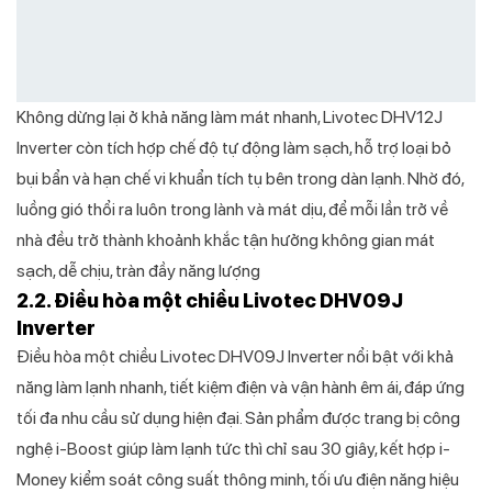
Không dừng lại ở khả năng làm mát nhanh, Livotec DHV12J
Inverter còn tích hợp chế độ tự động làm sạch, hỗ trợ loại bỏ
bụi bẩn và hạn chế vi khuẩn tích tụ bên trong dàn lạnh. Nhờ đó,
luồng gió thổi ra luôn trong lành và mát dịu, để mỗi lần trở về
nhà đều trở thành khoảnh khắc tận hưởng không gian mát
sạch, dễ chịu, tràn đầy năng lượng
2.2. Điều hòa một chiều Livotec DHV09J
Inverter
Điều hòa một chiều Livotec DHV09J Inverter nổi bật với khả
năng làm lạnh nhanh, tiết kiệm điện và vận hành êm ái, đáp ứng
tối đa nhu cầu sử dụng hiện đại. Sản phẩm được trang bị công
nghệ i-Boost giúp làm lạnh tức thì chỉ sau 30 giây, kết hợp i-
Money kiểm soát công suất thông minh, tối ưu điện năng hiệu