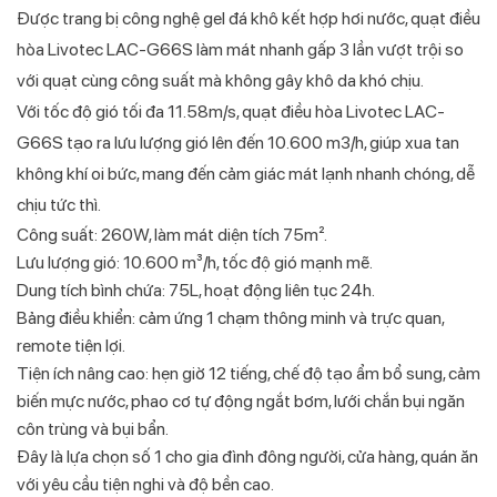
Được trang bị công nghệ gel đá khô kết hợp hơi nước, quạt điều
hòa Livotec LAC-G66S làm mát nhanh gấp 3 lần vượt trội so
với quạt cùng công suất mà không gây khô da khó chịu.
Với tốc độ gió tối đa 11.58m/s, quạt điều hòa Livotec LAC-
G66S tạo ra lưu lượng gió lên đến 10.600 m3/h, giúp xua tan
không khí oi bức, mang đến cảm giác mát lạnh nhanh chóng, dễ
chịu tức thì.
Công suất: 260W, làm mát diện tích 75m².
Lưu lượng gió: 10.600 m³/h, tốc độ gió mạnh mẽ.
Dung tích bình chứa: 75L, hoạt động liên tục 24h.
Bảng điều khiển: cảm ứng 1 chạm thông minh và trực quan,
remote tiện lợi.
Tiện ích nâng cao: hẹn giờ 12 tiếng, chế độ tạo ẩm bổ sung, cảm
biến mực nước, phao cơ tự động ngắt bơm, lưới chắn bụi ngăn
côn trùng và bụi bẩn.
Đây là lựa chọn số 1 cho gia đình đông người, cửa hàng, quán ăn
với yêu cầu tiện nghi và độ bền cao.