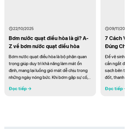
Để vệ sinh b
cần ngắt điệ
sạch bên tro
đốt, thanh ma
22/10/2025
và kiểm tra 
Đọc tiếp
Đây là cách 
Bơm nước quạt điều hòa là gì? A-
và hiệu quả n
Z về bơm nước quạt điều hòa
...
Bơm nước quạt điều hòa là bộ phận quan
trọng giúp duy trì khả năng làm mát ổn
định, mang lại luồng gió mát dễ chịu trong
những ngày nóng bức. Khi bơm gặp sự cố,
hiệu suất làm mát sẽ giảm rõ rệt, ảnh hưởng
Đọc tiếp
đến trải nghiệm sử dụng. Vậy bơm nước
quạt điều hòa là gì, có bao nhiêu loại, giá ra
sao và khi ...