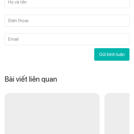
Họ và tên
Điện thoại
Email
Gửi bình luận
Bài viết liên quan
09/11/202
7 Cách Vệ
Đúng Chuẩ