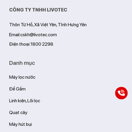
Đăng ký nhận bản tin
Gửi
CÔNG TY TNHH LIVOTEC
Thôn Từ Hồ, Xã Việt Yên, Tỉnh Hưng Yên
Email:
cskh@livotec.com
Điện thoại:
1800 2298