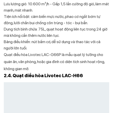
Lưu lượng gió: 10.600 m³/h - Gấp 1,5 lần cường độ gió, làm mát
mạnh, mát nhanh.
Tiện ích nổi bật: cảm biến mực nước, phao cơ ngắt bơm tự
động, lưới chắn bụi chống côn trùng - tóc - bụi bẩn.
Dung tích bình chứa: 75L, quạt hoạt động liên tục trong 24 giờ
mà không cần thêm nước liên tục.
Bảng điều khiển: nút bấm cơ, dễ sử dụng và thao tác với cả
người lớn tuổi.
Quạt điều hòa Livotec LAC-G66P là mẫu quạt lý tưởng cho
quán ăn, văn phòng, hoặc gia đình có diện tích sinh hoạt rộng,
không gian mở.
2.4. Quạt điều hòa Livotec LAC-H66