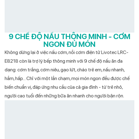
9 CHẾ ĐỘ NẤU THÔNG MINH - CƠM
NGON ĐỦ MÓN
Không dừng lại ở việc nấu cơm, nồi cơm điện tử Livotec LRC-
E8218 còn là trợ lý bếp thông minh với 9 chế độ nấu ăn đa
dạng: cơm trắng, cơm niêu, gạo lứt, cháo trẻ em, nấu nhanh,
hầm, hấp… Chỉ với một lần chạm, mọi món ngon đều được chế
biến chuẩn vị, đáp ứng nhu cầu của cả gia đình - từ trẻ nhỏ,
người cao tuổi đến những bữa ăn nhanh cho người bận rộn.