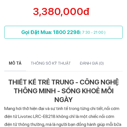
3,380,000đ
Gọi Đặt Mua: 1800 2298
( 7:30 - 21:00 )
MÔ TẢ
THÔNG SỐ KỸ THUẬT
ĐÁNH GIÁ (
0
)
THIẾT KẾ TRẺ TRUNG - CÔNG NGHỆ
THÔNG MINH - SỐNG KHOẺ MỖI
NGÀY
Mang hơi thở hiện đại và sự tinh tế trong từng chi tiết, nồi cơm
điện tử Livotec LRC-E8218 không chỉ là một chiếc nồi cơm
điện tử thông thường, mà là người bạn đồng hành giúp mỗi bữa