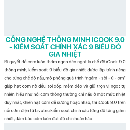
CÔNG NGHỆ THÔNG MINH ICOOK 9.0
- KIỂM SOÁT CHÍNH XÁC 9 BIỂU ĐỒ
GIA NHIỆT
Bí quyết để cơm luôn thơm ngon dẻo ngọt là chế độ iCook 9.0
thông minh, kiểm soát 9 biểu đồ gia nhiệt được lập trình riêng
cho từng chế độ nấu, mô phỏng quá trình “ngâm - sôi - ủ - om”
giúp hạt cơm nở đều, tơi xốp, mềm dẻo và giữ trọn vị ngọt tự
nhiên. Nếu như nồi cơm thông thường chỉ nấu ở một mức nhiệt
duy nhất, khiến hạt cơm dễ sượng hoặc nhão, thì iCook 9.0 trên
nồi cơm điện tử Livotec kiểm soát chính xác từng độ tăng giảm
nhiệt, đảm bảo cơm luôn đạt độ chín hoàn hảo.