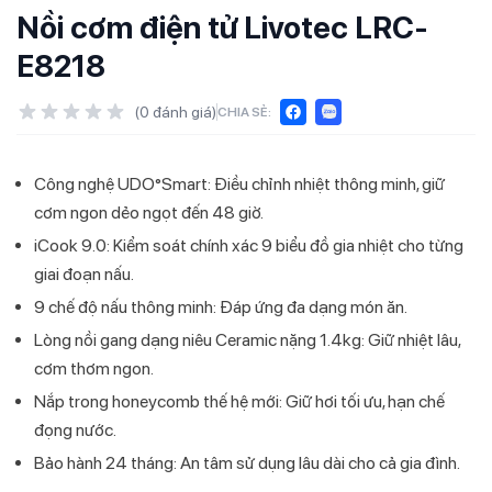
Nồi cơm điện tử Livotec LRC-
E8218
(
0
đánh giá)
CHIA SẺ:
Công nghệ UDO°Smart: Điều chỉnh nhiệt thông minh, giữ
cơm ngon dẻo ngọt đến 48 giờ.
iCook 9.0: Kiểm soát chính xác 9 biểu đồ gia nhiệt cho từng
giai đoạn nấu.
9 chế độ nấu thông minh: Đáp ứng đa dạng món ăn.
Lòng nồi gang dạng niêu Ceramic nặng 1.4kg: Giữ nhiệt lâu,
cơm thơm ngon.
Nắp trong honeycomb thế hệ mới: Giữ hơi tối ưu, hạn chế
đọng nước.
Bảo hành 24 tháng: An tâm sử dụng lâu dài cho cả gia đình.