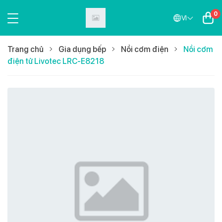
0
VI
Trang chủ
Gia dụng bếp
Nồi cơm điện
Nồi cơm
điện tử Livotec LRC-E8218
Bán chạy