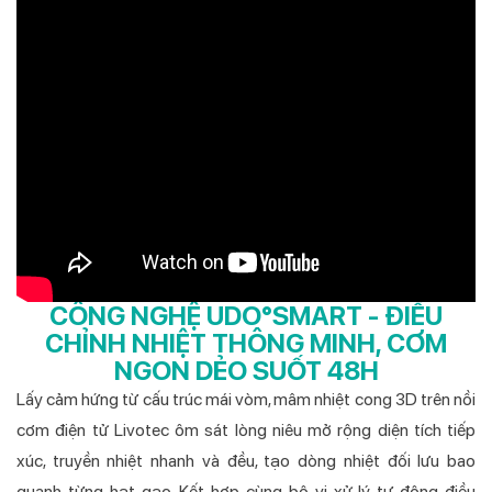
CÔNG NGHỆ UDO°SMART - ĐIỀU
CHỈNH NHIỆT THÔNG MINH, CƠM
NGON DẺO SUỐT 48H
Lấy cảm hứng từ cấu trúc mái vòm, mâm nhiệt cong 3D trên nồi
cơm điện tử Livotec ôm sát lòng niêu mở rộng diện tích tiếp
xúc, truyền nhiệt nhanh và đều, tạo dòng nhiệt đối lưu bao
quanh từng hạt gạo. Kết hợp cùng bộ vi xử lý tự động điều