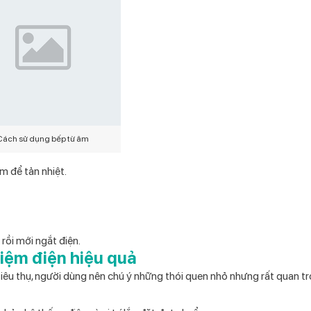
Cách sử dụng bếp từ âm
 để tản nhiệt.
rồi mới ngắt điện.
kiệm điện hiệu quả
iêu thụ, người dùng nên chú ý những thói quen nhỏ nhưng rất quan tr