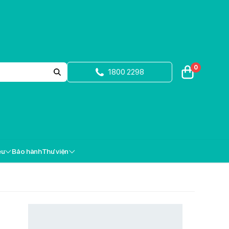
0
1800 2298
ệu
Bảo hành
Thư viện