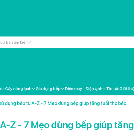
inox cao cấp Kochmax KMC-866
000đ
c
Cây nóng lạnh
Gia dụng bếp
Điện máy - Điện lạnh
Tin tức
Giới thi
ox cao cấp Kochmax KMP-28
000đ
ử dụng bếp từ A-Z - 7 Mẹo dùng bếp giúp tăng tuổi thọ bếp
 Livotec FT-18
000đ
A-Z - 7 Mẹo dùng bếp giúp tăng
i gốm Livotec LCH-2079T