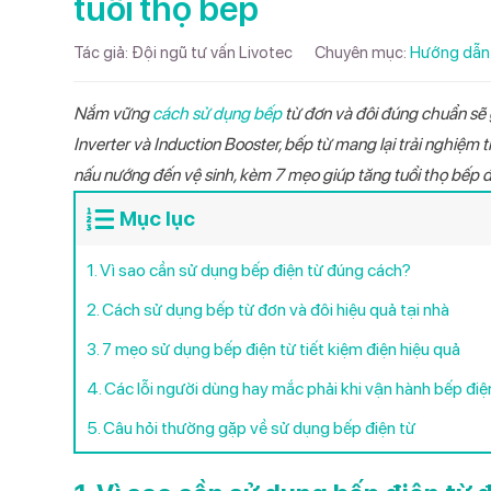
tuổi thọ bếp
2,400,
Máy xay sinh tố
Quạt điều hòa
Tổng Catalog Máy lọc nước 2026
Tác giả:
Đội ngũ tư vấn Livotec
Chuyên mục:
Hướng dẫn
Máy ép
Bình nước nóng
Tổng Catalog Điện Gia dụng bếp
2026
TIN TỨC
Nồi chiên không dầu
Năng lượng mặt trời
Nắm vững
cách sử dụng bếp
từ đơn và đôi đúng chuẩn sẽ 
Tổng Catalog Điện máy - Điện lạnh
Điều hòa một c
Máy lọc nước n
Cây nước nóng l
Bếp từ đôi Livo
Quạt cây Livot
Có nên mu
Inverter và Induction Booster, bếp từ mang lại trải nghiệm tiện
Máy hút mùi
Máy sưởi
2026
DHV09I Inverte
868
Livotec LD206
555V
13/01/2026
nấu nướng đến vệ sinh, kèm 7 mẹo giúp tăng tuổi thọ bếp đ
Máy hút ẩm
Catalog Máy sưởi 2026
Máy lạnh 
Mục lục
26/03/202
Máy hút bụi
Catalog Máy hút ẩm 2026
1. Vì sao cần sử dụng bếp điện từ đúng cách?
Catalog Bình nước nóng GT 2026
Điều hòa/
04/04/202
2. Cách sử dụng bếp từ đơn và đôi hiệu quả tại nhà
Catalog Bình nước nóng MT 2026
3. 7 mẹo sử dụng bếp điện từ tiết kiệm điện hiệu quả
Catalog Bình nước nóng SN 2026
TỪ KHÓA TÌM K
4. Các lỗi người dùng hay mắc phải khi vận hành bếp điệ
Catalog Nồi cơm điện 2026
Bếp từ đôi
Máy
5. Câu hỏi thường gặp về sử dụng bếp điện từ
Quạt treo tườn
Catalog Nồi chiên không dầu 2026
Catalog Bếp từ đôi 2026