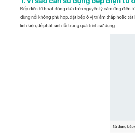
1. Vì sao cần sử dụng bếp điện từ
Catalog Bếp từ đơn 2026
Bếp điện từ hoạt động dựa trên nguyên lý cảm ứng điện từ,
dùng nồi không phù hợp, đặt bếp ở vị trí ẩm thấp hoặc tắt
Catalog Bộ nồi cao cấp Kochmax
2026
linh kiện, dễ phát sinh lỗi trong quá trình sử dụng.
Catalog Máy ép chậm 2026
Catalog Máy xay sinh tố 2026
Catalog Quạt cây 2026
Catalog Quạt treo tường 2026
Catalog Quạt điều hòa 2026
Catalog Điều hòa 2026
Catalog Máy hút bụi 2026
Catalog Máy nước nóng năng lượng
mặt trời 2026
Sử dụng bếp đ