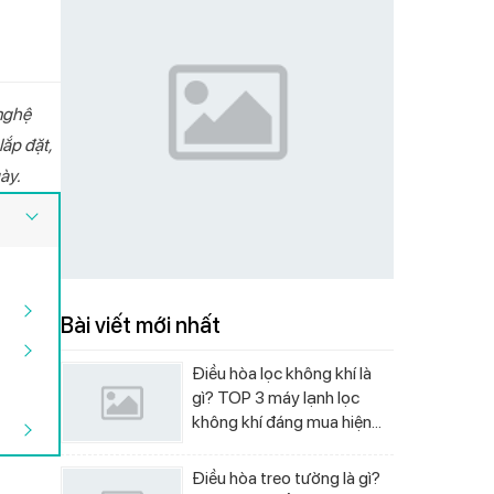
 nghệ
 chiều Livotec
 nóng lạnh Livotec
g lạnh hút bình
ivotec E-smart LIO-
ường Livotec W-450
Điều hòa một chiều Livotec
Máy lọc nước nóng lạnh Livotec
Cây nước nóng lạnh Livotec
Bếp từ đơn Livotec E-Smart LIS-
Quạt cây Livotec S-300
lắp đặt,
ter
00
DHV12J Inverter
838
LD206NS
550
ày.
Bài viết mới nhất
Điều hòa lọc không khí là
gì? TOP 3 máy lạnh lọc
không khí đáng mua hiện
nay
Điều hòa treo tường là gì?