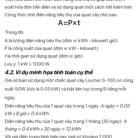
soát hóa đơn tiền điện và sử dụng quạt một cách tiết kiệm hơn.
Công thức tính điện năng tiêu thụ của quạt cây như sau:
A=P×t
Trong đó:
A là lượng điện năng tiêu thụ (đơn vị: kWh - kilowatt giờ).
P là công suất của quạt (đơn vị: kW - kilowatt).
t là thời gian sử dụng quạt (đơn vị: giờ).
Lưu ý: 1 kW = 1000 W.
4.2. Ví dụ minh họa tính toán cụ thể
Giả sử bạn sử dụng một chiếc quạt cây Livotec S-100 có công
suất 50W (tức là 0.05 kW) và bật liên tục trong 8 tiếng mỗi
ngày.
Điện năng tiêu thụ của 1 quạt cây trong 1 ngày:
A ngày = 0.05
kW x 8 giờ = 0.4 kWh
Điện năng tiêu thụ của 1 quạt cây trong 1 tháng (30 ngày):
A
tháng = 0.4 kWh x 30 ngày = 12 kWh
Với giá điện trung bình hiện nay (giả sử khoảng 2.000