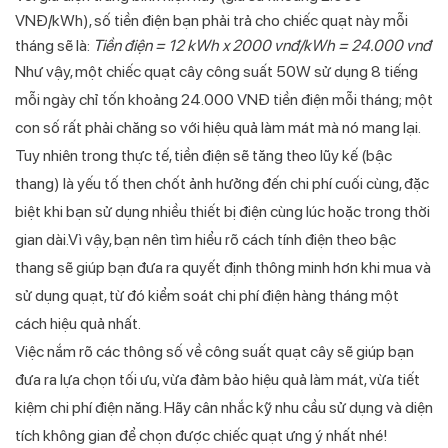
VNĐ/kWh), số tiền điện bạn phải trả cho chiếc quạt này mỗi
tháng sẽ là:
Tiền điện = 12 kWh x 2000 vnđ/kWh = 24.000 vnđ
Như vậy, một chiếc quạt cây công suất 50W sử dụng 8 tiếng
mỗi ngày chỉ tốn khoảng 24.000 VNĐ tiền điện mỗi tháng; một
con số rất phải chăng so với hiệu quả làm mát mà nó mang lại.
Tuy nhiên trong thực tế, tiền điện sẽ tăng theo lũy kế (bậc
thang) là yếu tố then chốt ảnh hưởng đến chi phí cuối cùng, đặc
biệt khi bạn sử dụng nhiều thiết bị điện cùng lúc hoặc trong thời
gian dài.Vì vậy, bạn nên tìm hiểu rõ cách tính điện theo bậc
thang sẽ giúp bạn đưa ra quyết định thông minh hơn khi mua và
sử dụng quạt, từ đó kiểm soát chi phí điện hàng tháng một
cách hiệu quả nhất.
Việc nắm rõ các thông số về công suất quạt cây sẽ giúp bạn
đưa ra lựa chọn tối ưu, vừa đảm bảo hiệu quả làm mát, vừa tiết
kiệm chi phí điện năng. Hãy cân nhắc kỹ nhu cầu sử dụng và diện
tích không gian để chọn được chiếc quạt ưng ý nhất nhé!