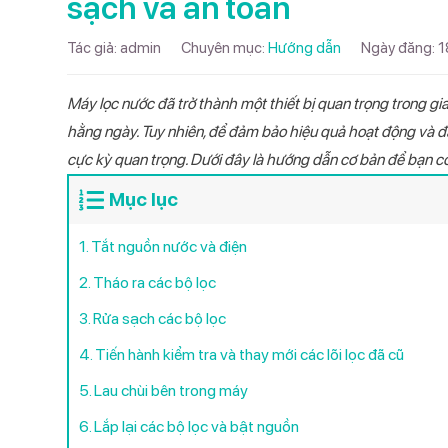
sạch và an toàn
2,400,
Máy xay sinh tố
Quạt điều hòa
Tổng Catalog Máy lọc nước 2026
Tác giả:
admin
Chuyên mục:
Hướng dẫn
Ngày đăng:
1
Máy ép
Bình nước nóng
Tổng Catalog Điện Gia dụng bếp
2026
TIN TỨC
Nồi chiên không dầu
Năng lượng mặt trời
Máy lọc nước đã trở thành một thiết bị quan trọng trong gia
Tổng Catalog Điện máy - Điện lạnh
Điều hòa một c
Máy lọc nước n
Cây nước nóng l
Bếp từ đôi Livo
Bình nước nóng 
Có nên mu
hằng ngày. Tuy nhiên, để đảm bảo hiệu quả hoạt động và đả
Máy hút mùi
Máy sưởi
2026
DHV09I Inverte
888
Livotec LD206
555V
LWH-I20B26
13/01/2026
cực kỳ quan trọng. Dưới đây là hướng dẫn cơ bản để bạn có
Máy hút ẩm
Catalog Máy sưởi 2026
Máy lạnh 
Mục lục
26/03/202
Máy hút bụi
Catalog Máy hút ẩm 2026
1. Tắt nguồn nước và điện
Catalog Bình nước nóng GT 2026
Điều hòa/
04/04/202
2. Tháo ra các bộ lọc
Catalog Bình nước nóng MT 2026
3. Rửa sạch các bộ lọc
Catalog Bình nước nóng SN 2026
TỪ KHÓA TÌM K
4. Tiến hành kiểm tra và thay mới các lõi lọc đã cũ
Catalog Nồi cơm điện 2026
Bếp từ đôi
Máy
5. Lau chùi bên trong máy
Quạt treo tườn
Catalog Nồi chiên không dầu 2026
6. Lắp lại các bộ lọc và bật nguồn
Catalog Bếp từ đôi 2026