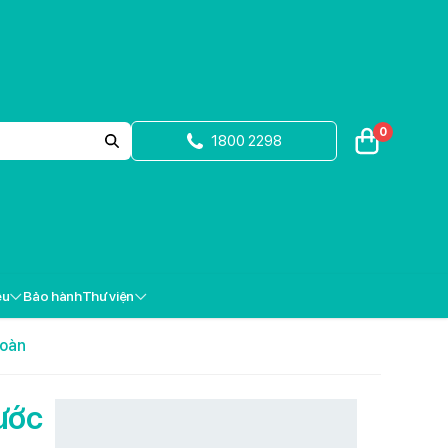
0
1800 2298
ệu
Bảo hành
Thư viện
toàn
nước