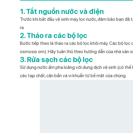
Catalog Bếp từ đơn 2026
1. Tắt nguồn nước và điện
Catalog Bộ nồi cao cấp Kochmax
Trước khi bắt đầu vệ sinh máy lọc nước, đảm bảo bạn đã
2026
ra.
2. Tháo ra các bộ lọc
Catalog Máy ép chậm 2026
Bước tiếp theo là tháo ra các bộ lọc khỏi máy. Các bộ lọc
Catalog Máy xay sinh tố 2026
osmosis om). Hãy tuân thủ theo hướng dẫn của nhà sản x
Catalog Quạt cây 2026
3. Rửa sạch các bộ lọc
Sử dụng nước ấm pha loãng với dung dịch vệ sinh (có thể 
Catalog Quạt treo tường 2026
các tạp chất, cặn bẩn và vi khuẩn từ bề mặt của chúng.
Catalog Quạt điều hòa 2026
Catalog Điều hòa 2026
Catalog Máy hút bụi 2026
Catalog Máy nước nóng năng lượng
mặt trời 2026