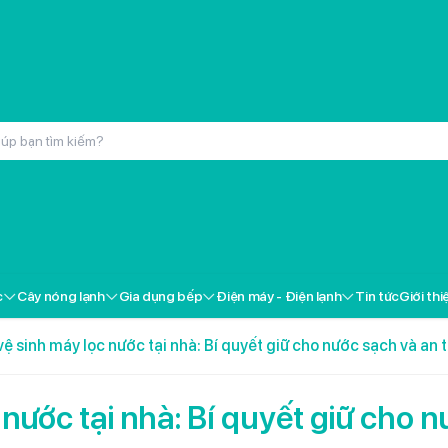
inox cao cấp Kochmax KMC-866
000đ
c
Cây nóng lạnh
Gia dụng bếp
Điện máy - Điện lạnh
Tin tức
Giới thi
ox cao cấp Kochmax KMP-28
000đ
ệ sinh máy lọc nước tại nhà: Bí quyết giữ cho nước sạch và an 
 Livotec FT-18
000đ
nước tại nhà: Bí quyết giữ cho 
i gốm Livotec LCH-2079T