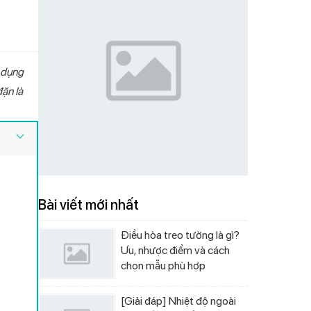
ử dụng
 chiều Livotec
 nóng lạnh Livotec
g lạnh hút bình
ivotec E-smart LIO-
votec S-300
Điều hòa một chiều Livotec
Máy lọc nước nóng lạnh Livotec
Cây nước nóng lạnh Livotec
Bếp từ đơn Livotec E-Smart LIS-
Quạt cây Livotec S-400
ặn là
ter
00
DHV12J Inverter
868
LD206NS
550
Bài viết mới nhất
Điều hòa treo tường là gì?
Ưu, nhược điểm và cách
chọn mẫu phù hợp
[Giải đáp] Nhiệt độ ngoài