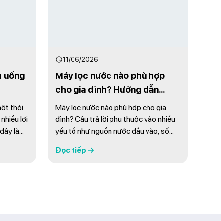
11/06/2026
h uống
Máy lọc nước nào phù hợp
cho gia đình? Hướng dẫn
chọn A-Z
ột thói
Máy lọc nước nào phù hợp cho gia
nhiều lợi
đình? Câu trả lời phụ thuộc vào nhiều
đây là
yếu tố như nguồn nước đầu vào, số
uống nước
lượng thành viên, nhu cầu sử dụng và
Đọc tiếp
: 1.
ngân sách đầu tư. Một chiếc máy lọc
êm dài
nước phù hợp không chỉ giúp loại bỏ
 sạch
tạp chất, vi khuẩn và các chất gây hại
ước vào
mà còn mang đến nguồn nước sạch,
an toàn cho ...