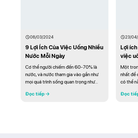
08/03/2024
23/04
9 Lợi Ích Của Việc Uống Nhiều
Lợi íc
Nước Mỗi Ngày
việc u
Cơ thể người chiếm đến 60-70% là
Một tron
nước, và nước tham gia vào gần như
nhất để
mọi quá trình sống quan trọng như
có thể n
tiêu hóa, trao đổi chất, điều hòa thân
bạn uống
Đọc tiếp
Đọc tiế
nhiệt. Khi thiếu nước, cơ thể dễ rơi vào
uống nướ
trạng thái mệt mỏi, khô da, giảm tập
lợi ích 
trung và hiệu suất làm việc. Vì vậy, duy
bạn. Dướ
trì thói quen uống đủ nước mỗi ngày là
kinh ngạ
...
thể mang l