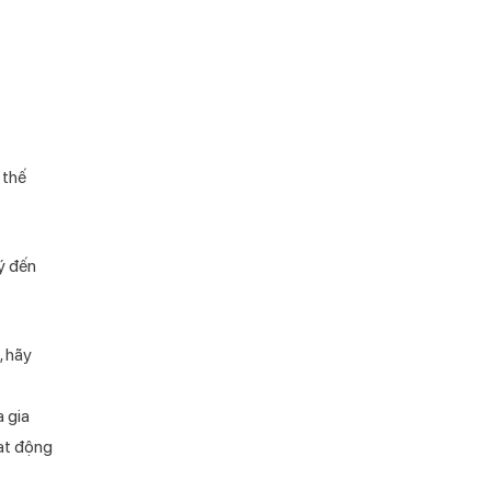
 thế
ý đến
, hãy
 gia
oạt động