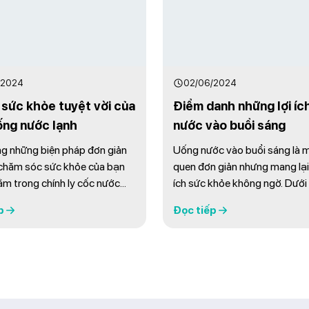
/2024
02/06/2024
h sức khỏe tuyệt vời của
Điểm danh những lợi íc
ống nước lạnh
nước vào buổi sáng
g những biện pháp đơn giản
Uống nước vào buổi sáng là m
 chăm sóc sức khỏe của bạn
quen đơn giản nhưng mang lại 
ằm trong chính ly cốc nước
ích sức khỏe không ngờ. Dưới 
 hàng ngày. Trong thực tế,
những lợi ích chính của việc 
p
Đọc tiếp
c lạnh có thể mang lại nhiều
vào buổi sáng mà bạn nên biết
không ngờ cho sức khỏe của
Thanh Lọc Cơ Thể Sau một đ
i đây là một số lợi ích đáng
ngủ, cơ thể bạn cần được làm
c mà việc uống nước lạnh có
khỏi các chất cặn bã. Uống n
ại: 1. ...
buổi sáng ...