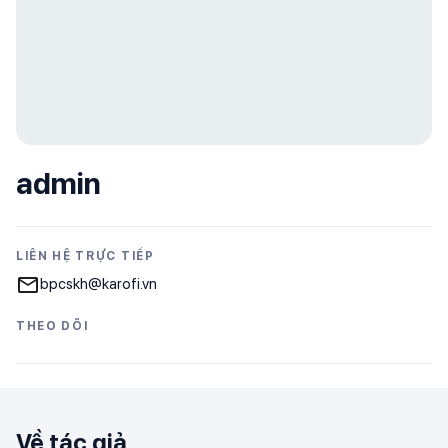
admin
LIÊN HỆ TRỰC TIẾP
bpcskh@karofi.vn
THEO DÕI
Về tác giả