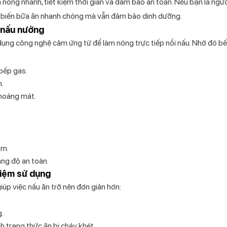
óng nhanh, tiết kiệm thời gian và đảm bảo an toàn. Nếu bạn là ngư
chế biến bữa ăn nhanh chóng mà vẫn đảm bảo dinh dưỡng.
n nấu nướng
ụng công nghệ cảm ứng từ để làm nóng trực tiếp nồi nấu. Nhờ đó b
 bếp gas.
n.
thoáng mát.
ẩm.
ăng độ an toàn.
ghiệm sử dụng
iúp việc nấu ăn trở nên đơn giản hơn:
g.
nh trạng thức ăn bị cháy khét.