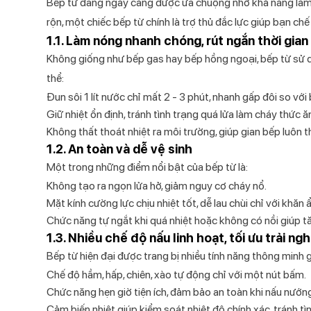
Bếp từ đang ngày càng được ưa chuộng nhờ khả năng làm n
rộn, một chiếc bếp từ chính là trợ thủ đắc lực giúp bạn 
1.1. Làm nóng nhanh chóng, rút ngắn thời gia
Không giống như bếp gas hay bếp hồng ngoại, bếp từ sử d
thể:
Đun sôi 1 lít nước chỉ mất 2 - 3 phút, nhanh gấp đôi so với
Giữ nhiệt ổn định, tránh tình trạng quá lửa làm cháy thức ă
Không thất thoát nhiệt ra môi trường, giúp gian bếp luôn 
1.2. An toàn và dễ vệ sinh
Một trong những điểm nổi bật của bếp từ là:
Không tạo ra ngọn lửa hở, giảm nguy cơ cháy nổ.
Mặt kính cường lực chịu nhiệt tốt, dễ lau chùi chỉ với khăn 
Chức năng tự ngắt khi quá nhiệt hoặc không có nồi giúp t
1.3. Nhiều chế độ nấu linh hoạt, tối ưu trải n
Bếp từ hiện đại được trang bị nhiều tính năng thông minh g
Chế độ hầm, hấp, chiên, xào tự động
chỉ với một nút bấm.
Chức năng hẹn giờ tiện ích, đảm bảo an toàn khi nấu nướn
Cảm biến nhiệt
giúp kiểm soát nhiệt độ chính xác, tránh tì