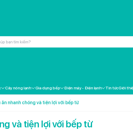
inox cao cấp Kochmax KMC-866
000đ
c
Cây nóng lạnh
Gia dụng bếp
Điện máy - Điện lạnh
Tin tức
Giới thi
ox cao cấp Kochmax KMP-28
000đ
 ăn nhanh chóng và tiện lợi với bếp từ
 Livotec FT-18
000đ
 và tiện lợi với bếp từ
i gốm Livotec LCH-2079T