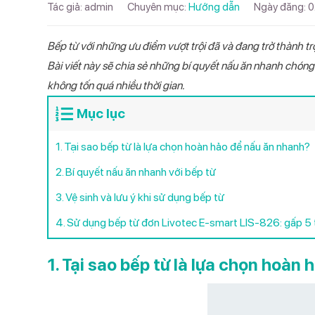
Tác giả:
admin
Chuyên mục:
Hướng dẫn
Ngày đăng:
0
2,400,
Máy xay sinh tố
Quạt điều hòa
Tổng Catalog Máy lọc nước 2026
Máy ép
Bình nước nóng
Tổng Catalog Điện Gia dụng bếp
Bếp từ với những ưu điểm vượt trội đã và đang trở thành trợ
2026
TIN TỨC
Bài viết này sẽ chia sẻ những bí quyết nấu ăn nhanh chóng
Nồi chiên không dầu
Năng lượng mặt trời
Tổng Catalog Điện máy - Điện lạnh
không tốn quá nhiều thời gian.
Điều hòa một c
Máy lọc nước n
Cây nước nóng l
Bếp từ đôi Livo
Quạt cây Livot
Có nên mu
Máy hút mùi
Máy sưởi
2026
DHV09I Inverte
868
Livotec LD206
555V
13/01/2026
Mục lục
Máy hút ẩm
Catalog Máy sưởi 2026
Máy lạnh 
1. Tại sao bếp từ là lựa chọn hoàn hảo để nấu ăn nhanh?
26/03/202
Máy hút bụi
Catalog Máy hút ẩm 2026
2. Bí quyết nấu ăn nhanh với bếp từ
Catalog Bình nước nóng GT 2026
Điều hòa/
04/04/202
3. Vệ sinh và lưu ý khi sử dụng bếp từ
Catalog Bình nước nóng MT 2026
4. Sử dụng bếp từ đơn Livotec E-smart LIS-826: gấp 5 t
Catalog Bình nước nóng SN 2026
TỪ KHÓA TÌM K
Catalog Nồi cơm điện 2026
Bếp từ đôi
Máy
1. Tại sao bếp từ là lựa chọn hoàn
Quạt treo tườn
Catalog Nồi chiên không dầu 2026
Catalog Bếp từ đôi 2026