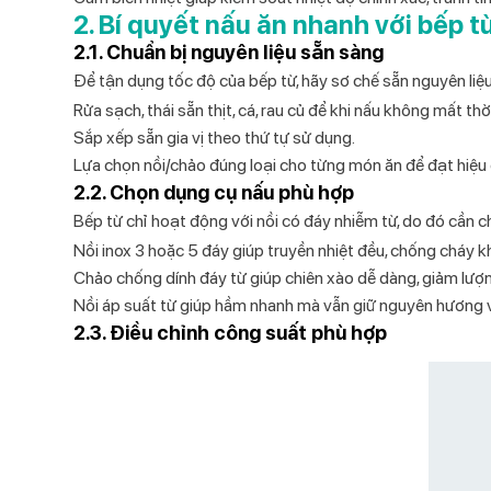
2. Bí quyết nấu ăn nhanh với bếp t
2.1. Chuẩn bị nguyên liệu sẵn sàng
Để tận dụng tốc độ của bếp từ, hãy sơ chế sẵn nguyên liệu
Rửa sạch, thái sẵn thịt, cá, rau củ để khi nấu không mất thờ
Sắp xếp sẵn gia vị theo thứ tự sử dụng.
Lựa chọn nồi/chảo đúng loại cho từng món ăn để đạt hiệu 
2.2. Chọn dụng cụ nấu phù hợp
Bếp từ chỉ hoạt động với nồi có đáy nhiễm từ, do đó cần
Nồi inox 3 hoặc 5 đáy
giúp truyền nhiệt đều, chống cháy k
Chảo chống dính đáy từ
giúp chiên xào dễ dàng, giảm lượ
Nồi áp suất từ
giúp hầm nhanh mà vẫn giữ nguyên hương v
2.3. Điều chỉnh công suất phù hợp