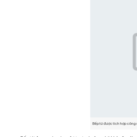
Catalog Bếp từ đơn 2026
Catalog Bộ nồi cao cấp Kochmax
2026
Catalog Máy ép chậm 2026
Catalog Máy xay sinh tố 2026
Catalog Quạt cây 2026
Catalog Quạt treo tường 2026
Catalog Quạt điều hòa 2026
Catalog Điều hòa 2026
Catalog Máy hút bụi 2026
Catalog Máy nước nóng năng lượng
mặt trời 2026
Bếp từ được tích hợp công