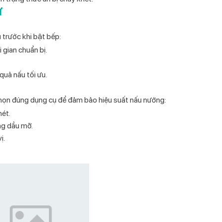
ừ
 trước khi bật bếp:
i gian chuẩn bị.
quả nấu tối ưu.
 chọn đúng dụng cụ để đảm bảo hiệu suất nấu nướng:
hét.
ng dầu mỡ.
ị.