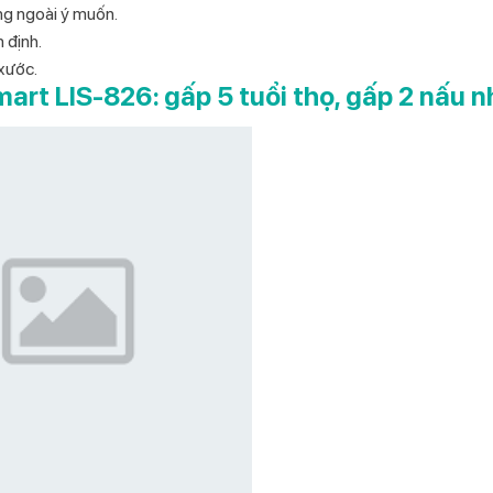
óng ngoài ý muốn.
 định.
 xước.
mart LIS-826: gấp 5 tuổi thọ, gấp 2 nấu 