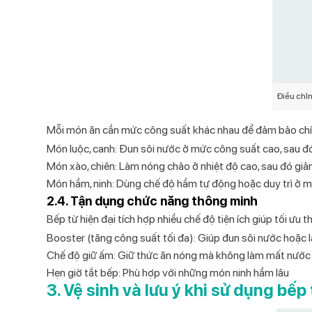
Điều chỉ
Mỗi món ăn cần mức công suất khác nhau để đảm bảo chín
Món luộc, canh
: Đun sôi nước ở mức công suất cao, sau đó
Món xào, chiên
: Làm nóng chảo ở nhiệt độ cao, sau đó giả
Món hầm, ninh
: Dùng chế độ hầm tự động hoặc duy trì ở m
2.4. Tận dụng chức năng thông minh
Bếp từ hiện đại tích hợp nhiều chế độ tiện ích giúp tối ưu t
Booster (tăng công suất tối đa)
: Giúp đun sôi nước hoặc 
Chế độ giữ ấm
: Giữ thức ăn nóng mà không làm mất nước
Hẹn giờ tắt bếp
: Phù hợp với những món ninh hầm lâu
3. Vệ sinh và lưu ý khi sử dụng bếp 