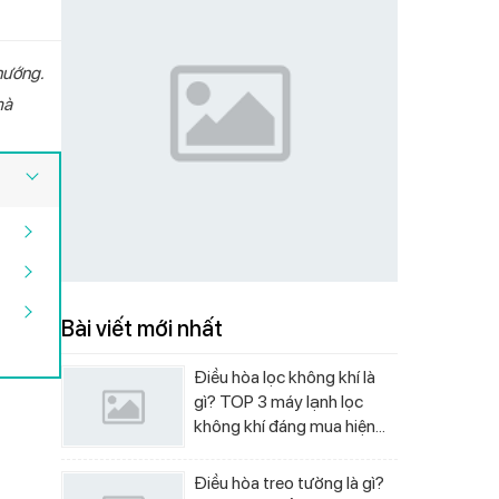
nướng.
mà
 chiều Livotec
 nóng lạnh Livotec
g lạnh hút bình
ivotec E-smart LIO-
ường Livotec W-450
Điều hòa một chiều Livotec
Máy lọc nước nóng lạnh Livotec
Cây nước nóng lạnh Livotec
Bếp từ đơn Livotec E-Smart LIS-
Quạt cây Livotec S-300
ter
00
DHV12J Inverter
838
LD206NS
550
Bài viết mới nhất
Điều hòa lọc không khí là
gì? TOP 3 máy lạnh lọc
không khí đáng mua hiện
nay
Điều hòa treo tường là gì?