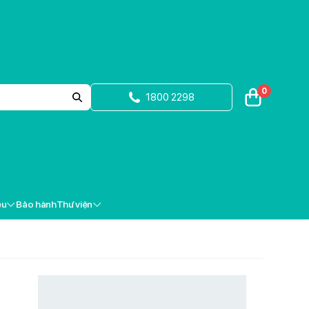
0
1800 2298
ệu
Bảo hành
Thư viện