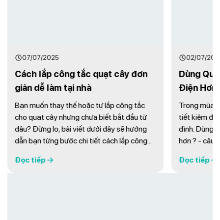
21/07/2
3 Cách 
4 Dây, 
Trong quá 
02/07/2025
gặp các v
Dùng Quạt Trần Hay Quạt Cây Tốn
tiếng ồn 
Điện Hơn? So sánh A-Z
được tốc 
nguồn từ 
Trong mùa nóng, việc chọn thiết bị làm mát
Đọc tiếp
trong. Vi
tiết kiệm điện là mối quan tâm của nhiều gia
cho quạt c
đình. Dùng quạt trần hay quạt cây tốn điện
tại nhà mà 
hơn ? - câu hỏi tưởng chừng đơn giản
nhưng lại cần phân tích kỹ lưỡng để đưa ra
Đọc tiếp
lựa chọn tối ưu cho hóa đơn tiền điện mỗi
tháng. Bài viết dưới đây sẽ giúp bạn làm rõ
vấn ...