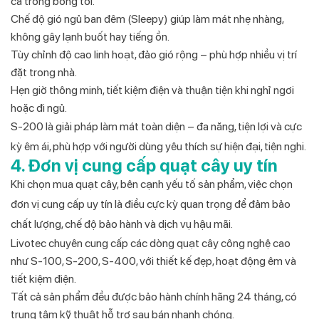
cả trong bóng tối.
Chế độ gió ngủ ban đêm (Sleepy) giúp làm mát nhẹ nhàng,
không gây lạnh buốt hay tiếng ồn.
Tùy chỉnh độ cao linh hoạt, đảo gió rộng – phù hợp nhiều vị trí
đặt trong nhà.
Hẹn giờ thông minh, tiết kiệm điện và thuận tiện khi nghỉ ngơi
hoặc đi ngủ.
S‑200 là giải pháp làm mát toàn diện – đa năng, tiện lợi và cực
kỳ êm ái, phù hợp với người dùng yêu thích sự hiện đại, tiện nghi.
4. Đơn vị cung cấp quạt cây uy tín
Khi chọn mua quạt cây, bên cạnh yếu tố sản phẩm, việc chọn
đơn vị cung cấp uy tín là điều cực kỳ quan trọng để đảm bảo
chất lượng, chế độ bảo hành và dịch vụ hậu mãi.
Livotec chuyên cung cấp các dòng quạt cây công nghệ cao
như S‑100, S‑200, S‑400, với thiết kế đẹp, hoạt động êm và
tiết kiệm điện.
Tất cả sản phẩm đều được bảo hành chính hãng 24 tháng, có
trung tâm kỹ thuật hỗ trợ sau bán nhanh chóng.