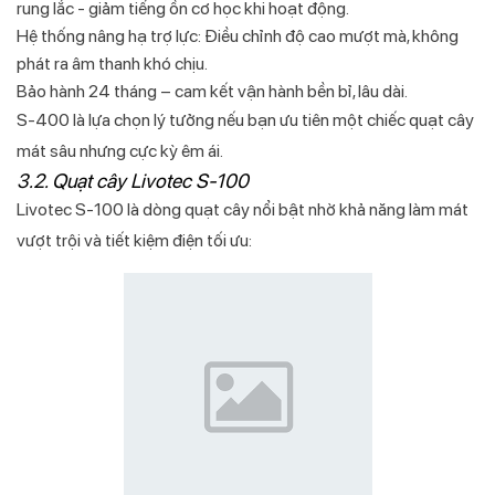
rung lắc - giảm tiếng ồn cơ học khi hoạt động.
Hệ thống nâng hạ trợ lực: Điều chỉnh độ cao mượt mà, không
phát ra âm thanh khó chịu.
Bảo hành 24 tháng – cam kết vận hành bền bỉ, lâu dài.
S‑400 là lựa chọn lý tưởng nếu bạn ưu tiên một chiếc quạt cây
mát sâu nhưng cực kỳ êm ái.
3.2. Quạt cây Livotec S-100
Livotec S‑100 là dòng quạt cây nổi bật nhờ khả năng làm mát
vượt trội và tiết kiệm điện tối ưu: