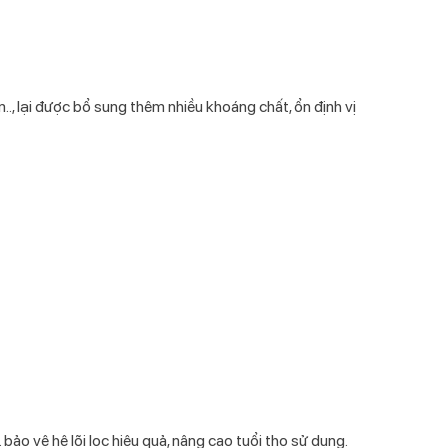
.., lại được bổ sung thêm nhiều khoáng chất, ổn định vị
 bảo vệ hệ lõi lọc hiệu quả, nâng cao tuổi thọ sử dụng.