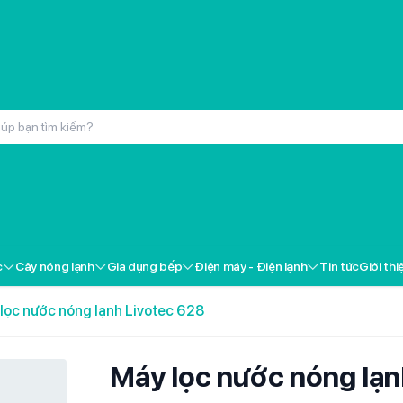
inox cao cấp Kochmax KMC-866
000đ
c
Cây nóng lạnh
Gia dụng bếp
Điện máy - Điện lạnh
Tin tức
Giới thi
ox cao cấp Kochmax KMP-28
000đ
lọc nước nóng lạnh Livotec 628
 Livotec FT-18
000đ
Máy lọc nước nóng lạn
i gốm Livotec LCH-2079T