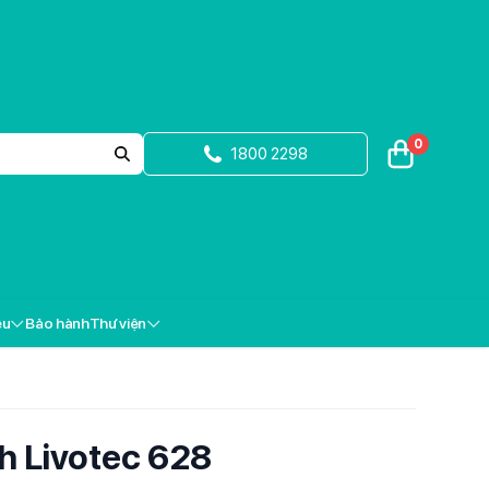
0
1800 2298
ệu
Bảo hành
Thư viện
h Livotec 628