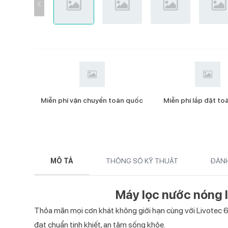
Catalog Bếp từ đơn 2026
Catalog Bộ nồi cao cấp Kochmax
2026
Catalog Máy ép chậm 2026
Catalog Máy xay sinh tố 2026
Catalog Quạt cây 2026
Miễn phí vận chuyển toàn quốc
Miễn phí lắp đặt t
Catalog Quạt treo tường 2026
Catalog Quạt điều hòa 2026
Catalog Điều hòa 2026
MÔ TẢ
THÔNG SỐ KỸ THUẬT
ĐÁNH
Catalog Máy hút bụi 2026
Catalog Máy nước nóng năng lượng
Máy lọc nước nóng l
mặt trời 2026
Thỏa mãn mọi cơn khát không giới hạn cùng với Livotec 62
đạt chuẩn tinh khiết, an tâm sống khỏe.