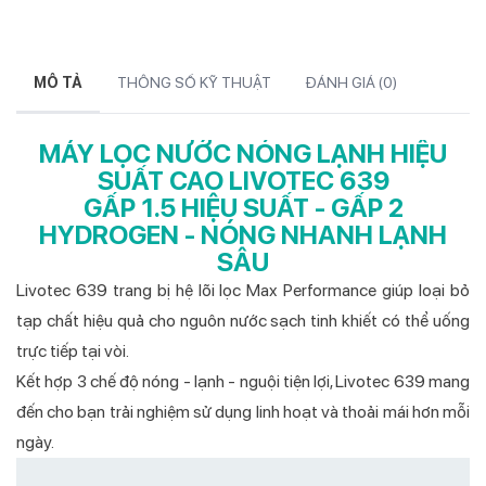
MÔ TẢ
THÔNG SỐ KỸ THUẬT
ĐÁNH GIÁ (
0
)
MÁY LỌC NƯỚC NÓNG LẠNH HIỆU
SUẤT CAO LIVOTEC 639
GẤP 1.5 HIỆU SUẤT - GẤP 2
HYDROGEN - NÓNG NHANH LẠNH
SÂU
Livotec 639 trang bị hệ lõi lọc Max Performance giúp loại bỏ
tạp chất hiệu quả cho nguôn nước sạch tinh khiết có thể uống
trực tiếp tại vòi.
Kết hợp 3 chế độ nóng - lạnh - nguội tiện lợi, Livotec 639 mang
đến cho bạn trải nghiệm sử dụng linh hoạt và thoải mái hơn mỗi
ngày.