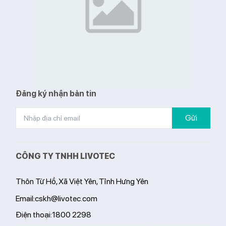
Hẹn giờ linh hoạ
Mặt kính Eduraz 
chịu nhiệt 800°C
App Livotec sử 
Aiotec Smart - Đ
xa, cảnh báo ngu
điện năng qua đi
Đăng ký nhận bản tin
Gửi
CÔNG TY TNHH LIVOTEC
Thôn Từ Hồ, Xã Việt Yên, Tỉnh Hưng Yên
Email:
cskh@livotec.com
Điện thoại:
1800 2298