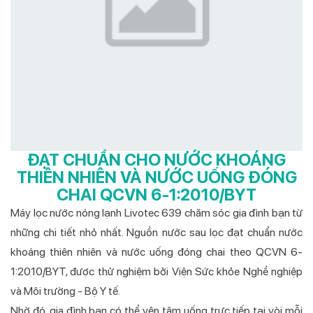
ĐẠT CHUẨN CHO NƯỚC KHOÁNG
THIÊN NHIÊN VÀ NƯỚC UỐNG ĐÓNG
CHAI QCVN 6-1:2010/BYT
Máy lọc nước nóng lạnh Livotec 639 chăm sóc gia đình bạn từ
những chi tiết nhỏ nhất. Nguồn nước sau lọc đạt chuẩn nước
khoáng thiên nhiên và nước uống đóng chai theo QCVN 6-
1:2010/BYT, được thử nghiệm bởi Viện Sức khỏe Nghề nghiệp
và Môi trường - Bộ Y tế.
Nhờ đó, gia đình bạn có thể yên tâm uống trực tiếp tại vòi mỗi