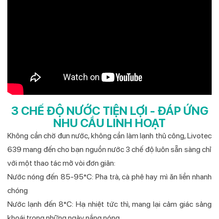
3 CHẾ ĐỘ NƯỚC TIỆN LỢI - ĐÁP ỨNG
NHU CẦU LINH HOẠT
Không cần chờ đun nước, không cần làm lạnh thủ công, Livotec
639 mang đến cho bạn nguồn nước 3 chế độ luôn sẵn sàng chỉ
với một thao tác mở vòi đơn giản:
Nước nóng đến 85-95°C: Pha trà, cà phê hay mì ăn liền nhanh
chóng
Nước lạnh đến 8°C: Hạ nhiệt tức thì, mang lại cảm giác sảng
khoái trong những ngày nắng nóng.