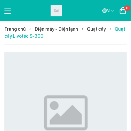
0
VI
Trang chủ
Điện máy - Điện lạnh
Quạt cây
Quạt
cây Livotec S-300
Sắp ra mắt