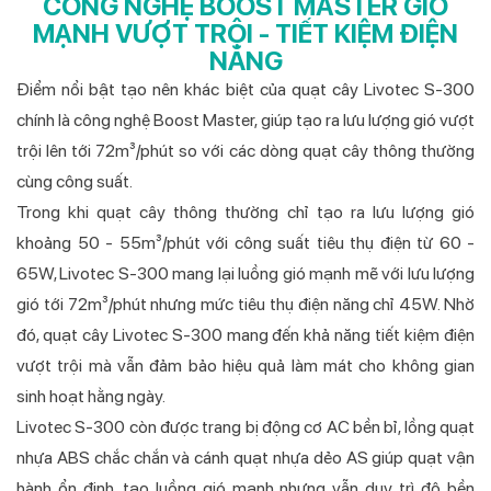
CÔNG NGHỆ BOOST MASTER GIÓ
MẠNH VƯỢT TRỘI - TIẾT KIỆM ĐIỆN
NĂNG
Điểm nổi bật tạo nên khác biệt của quạt cây Livotec S-300
chính là công nghệ Boost Master, giúp tạo ra lưu lượng gió vượt
trội lên tới 72m³/phút so với các dòng quạt cây thông thường
cùng công suất.
Trong khi quạt cây thông thường chỉ tạo ra lưu lượng gió
khoảng 50 - 55m³/phút với công suất tiêu thụ điện từ 60 -
65W, Livotec S-300 mang lại luồng gió mạnh mẽ với lưu lượng
gió tới 72m³/phút nhưng mức tiêu thụ điện năng chỉ 45W. Nhờ
đó, quạt cây Livotec S-300 mang đến khả năng tiết kiệm điện
vượt trội mà vẫn đảm bảo hiệu quả làm mát cho không gian
sinh hoạt hằng ngày.
Livotec S-300 còn được trang bị động cơ AC bền bỉ, lồng quạt
nhựa ABS chắc chắn và cánh quạt nhựa dẻo AS giúp quạt vận
hành ổn định, tạo luồng gió mạnh nhưng vẫn duy trì độ bền