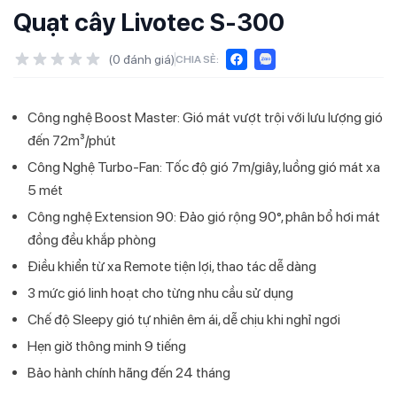
Quạt cây Livotec S-300
(
0
đánh giá)
CHIA SẺ:
Công nghệ Boost Master: Gió mát vượt trội với lưu lượng gió
đến 72m³/phút
Công Nghệ Turbo-Fan: Tốc độ gió 7m/giây, luồng gió mát xa
5 mét
Công nghệ Extension 90: Đảo gió rộng 90°, phân bổ hơi mát
đồng đều khắp phòng
Điều khiển từ xa Remote tiện lợi, thao tác dễ dàng
3 mức gió linh hoạt cho từng nhu cầu sử dụng
Chế độ Sleepy gió tự nhiên êm ái, dễ chịu khi nghỉ ngơi
Hẹn giờ thông minh 9 tiếng
Bảo hành chính hãng đến 24 tháng