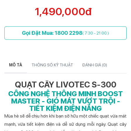
1,490,000đ
Gọi Đặt Mua: 1800 2298
( 7:30 - 21:00 )
MÔ TẢ
THÔNG SỐ KỸ THUẬT
ĐÁNH GIÁ (
0
)
QUẠT CÂY LIVOTEC S-300
CÔNG NGHỆ THÔNG MINH BOOST
MASTER - GIÓ MÁT VƯỢT TRỘI -
TIẾT KIỆM ĐIỆN NĂNG
Mùa hè sẽ dễ chịu hơn khi bạn sở hữu một chiếc quạt vừa mát
mạnh, vừa tiết kiệm điện và dễ sử dụng mỗi ngày. Quạt cây