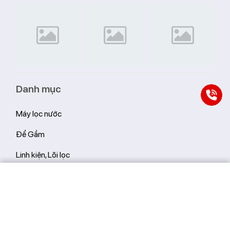
Danh mục
Máy lọc nước
Để Gầm
Linh kiện, Lõi lọc
Quạt cây
Hết hàng
So sánh
(0)
Máy hút bụi
Quạt sàn