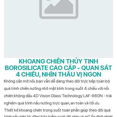
KHOANG CHIÊN THỦY TINH
BOROSILICATE CAO CẤP - QUAN SÁT
4 CHIỀU, NHÌN THẤU VỊ NGON
Không cần mở nồi, bạn vẫn dễ dàng theo dõi trực tiếp toàn bộ
quá trình chiên nướng nhờ mặt kính trong suốt 4 chiều với nồi
chiên không dầu 4D Vision Glass Technology LAF-860N - trải
nghiệm quá trình nấu nướng trực quan, an toàn và tối ưu.
Thiết kế khoang chiên trong suốt toàn phần giúp theo dõi quá
trình nấu tiện lợi, đảm bảo kiểm soát độ chín và giữ ổn định nhiệt