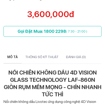
3,600,000đ
Gọi Đặt Mua: 1800 2298
( 7:30 - 21:00 )
MÔ TẢ
THÔNG SỐ KỸ THUẬT
ĐÁNH GIÁ (
0
)
NỒI CHIÊN KHÔNG DẦU 4D VISION
GLASS TECHNOLOGY LAF-860N
GIÒN RỤM MỀM MỌNG - CHÍN NHANH
TỨC THÌ
Nồi chiên không dầu Livotec ứng dụng công nghệ 4D Vision