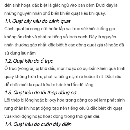
đến sinh hoạt, đặc biệt là giấc ngủ vào ban đêm. Dưới đây là
những nguyên nhân phổ biến khiến quạt kêu khi quay:
1.1. Quạt cây kêu do cánh quạt
Cánh quạt bị cong, nứt hoặc lắp sai trục sẽ khiến luồng gió
không ổn định và phát ra tiếng vỗ lạch cạch. Đây là nguyên
nhân thường gặp nhất, đặc biệt ở các dòng quạt giá rẻ hoặc đã
sử dụng lâu năm.
1.2. Quạt kêu do ổ trục
Ổ trục (vòng bi) bị khô dầu, mòn hoặc có bụi bẩn khiến quá trình
quay không trơn tru, phát ra tiếng rít, rè rè hoặc rít rít. Dấu hiệu
dễ nhận biết là quạt kêu to hơn khi tốc độ tăng.
1.3. Quạt kêu do lõi thép động cơ
Lõi thép bị lỏng hoặc bị oxy hóa trong động cơ sẽ làm phát sinh
rung chấn khi hoạt động, tạo nên tiếng kêu ù, đặc biệt khi quạt
vừa khởi động hoặc hoạt động trong thời gian dài.
1.4. Quạt kêu do cuộn dây điện