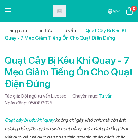
0
VI
Trang chủ
Tin tức
Tư vấn
Quạt Cây Bị Kêu Khi
Quay - 7 Mẹo Giảm Tiếng Ồn Cho Quạt Điện Đứng
Quạt Cây Bị Kêu Khi Quay - 7
Mẹo Giảm Tiếng Ồn Cho Quạt
Điện Đứng
Tác giả:
Đội ngũ tư vấn Livotec
Chuyên mục:
Tư vấn
Ngày đăng:
05/08/2025
Quạt cây bị kêu khi quay
không chỉ gây khó chịu mà còn ảnh
hưởng đến giấc ngủ và sinh hoạt hằng ngày. Đừng lo lắng! Bài
viết dưới đây sẽ giúp bạn nhận diện nguyên nhân, cách khắc