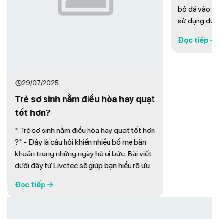
28/07/202
Có nên bỏ
Hướng dẫ
Bạn đang bă
29/07/2025
điều hòa hay 
Trẻ sơ sinh nằm điều hòa hay quạt
bỏ đá vào q
tốt hơn?
sử dụng đúng
chi tiết các
" Trẻ sơ sinh nằm điều hòa hay quạt tốt hơn
Đọc tiếp
tăng hiệu quả
?" - Đây là câu hỏi khiến nhiều bố mẹ băn
tiết kiệm chi 
khoăn trong những ngày hè oi bức. Bài viết
dưới đây từ Livotec sẽ giúp bạn hiểu rõ ưu
nhược điểm của mỗi thiết bị làm mát, từ đó
Đọc tiếp
có lựa chọn lý tưởng nhất cho giấc ngủ và
sức khỏe của con yêu. 1. Trẻ sơ sinh nằm ...