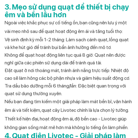
3. Mẹo sử dụng quạt để thiết bị chạy
êm và bền lâu hơn
Ngoài việc khắc phục sự cố tiếng ồn, bạn cũng nên lưu ý một
vài mẹo nhỏ sau để quạt hoạt động êm ái và tăng tuổi thọ:
Vệ sinh định kỳ mỗi 1-2 tháng: Làm sạch cánh quạt, lồng quạt
và khe hút gió để tránh bụi bẩn ảnh hưởng đến mô tơ.
Không để quạt hoạt động liên tục quá 8 giờ: Quạt nên được
nghỉ giữa các phiên sử dụng dài để tránh quá tải.
Đặt quạt ở nơi thoáng mát, tránh ánh nắng trực tiếp: Nhiệt độ
cao sẽ làm hỏng các bộ phận nhựa và giảm hiệu suất động cơ.
Tra dầu bảo dưỡng mỗi 6 tháng/lần: Đặc biệt quan trọng với
quạt sử dụng thường xuyên.
Nếu bạn đang tìm kiếm một giải pháp làm mát bền bỉ, vận hành
êm ái và tiết kiệm, quạt cây Livotec chính là lựa chọn lý tưởng.
Thiết kế hiện đại, hoạt động êm ái, độ bền cao - Livotec giúp
không gian sống mát mẻ hơn mà không lo tiếng ồn làm phiền.
4. Quạt điện Livotec - Giải pháp làm