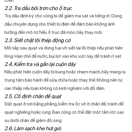
toàn.
2.2. Tra dầu bôi trơn cho ổ trục
Tra dầu định kỳ cho vòng bi để giảm ma sát và tiếng rít. Dùng
dầu chuyên dụng cho thiết bị điện để đảm bảo không ảnh
hưởng đến mô tơ. Nếu ổ trục đã mòn, hãy thay mới.
2.3. Siết chặt lõi thép động cơ
Mở nắp sau quạt và dùng tua vít siết lại lõi thép nếu phát hiện
lỏng. Hạn chế để nước, bụi lọt vào khu vực này để tránh rỉ sét.
2.4. Kiểm tra và gắn lại cuộn dây
Nếu phát hiện cuộn dây bị bung hoặc chạm mạch, hãy mang ra
trung tâm bảo hành để sửa chữa hoặc thay thế. Không nên tự
can thiệp nếu bạn không có kinh nghiệm với đồ điện.
2.5. Cố định chân đế quạt
Đặt quạt ở nơi bằng phẳng, kiểm tra ốc vít ở chân đế, tránh để
quạt nghiêng hoặc rung. Bạn cũng có thể đặt một tấm lót cao
su dưới chân để giảm độ rung.
2.6. Làm sạch khe hút gió