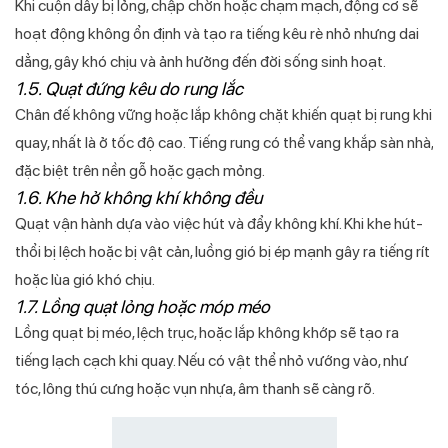
Khi cuộn dây bị lỏng, chập chờn hoặc chạm mạch, động cơ sẽ
hoạt động không ổn định và tạo ra tiếng kêu rè nhỏ nhưng dai
dẳng, gây khó chịu và ảnh hưởng đến đời sống sinh hoạt.
1.5. Quạt đứng kêu do rung lắc
Chân đế không vững hoặc lắp không chặt khiến quạt bị rung khi
quay, nhất là ở tốc độ cao. Tiếng rung có thể vang khắp sàn nhà,
đặc biệt trên nền gỗ hoặc gạch mỏng.
1.6. Khe hở không khí không đều
Quạt vận hành dựa vào việc hút và đẩy không khí. Khi khe hút-
thổi bị lệch hoặc bị vật cản, luồng gió bị ép mạnh gây ra tiếng rít
hoặc lùa gió khó chịu.
1.7. Lồng quạt lỏng hoặc móp méo
Lồng quạt bị méo, lệch trục, hoặc lắp không khớp sẽ tạo ra
tiếng lạch cạch khi quay. Nếu có vật thể nhỏ vướng vào, như
tóc, lông thú cưng hoặc vụn nhựa, âm thanh sẽ càng rõ.