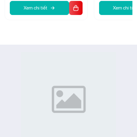
gốm - làm nóng nhanh đến 78°C,
minh, khay hứng 
Xem chi tiết
Xem chi tiết
hạn chế đóng cặn canxi
nan phủ tĩnh điệ
Thanh magie XMAS MG+ cỡ lớn -
MaxSmart cảm ứ
làm mềm nước cứng, bảo vệ da và
chạm, điều khiển
tóc
toàn.
Dung tích 20L - phù hợp cho gia
SlowOff tắt chậm
đình 2-4 người
mùi, lưới lọc Pyr
Điều chỉnh nhiệt độ linh hoạt - đáp
bảo hành 24 thá
ứng mọi nhu cầu tắm nước nóng
Thiết kế hiện đại, trẻ trung - dễ bố
trí nhiều không gian
Bảo hành chính hãng - dịch vụ hỗ
trợ chuyên nghiệp, an tâm sử dụng