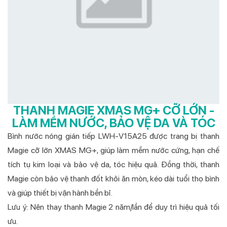
THANH MAGIE XMAS MG+ CỠ LỚN -
LÀM MỀM NƯỚC, BẢO VỆ DA VÀ TÓC
Bình nước nóng gián tiếp LWH-V15A25 được trang bị thanh
Magie cỡ lớn XMAS MG+, giúp làm mềm nước cứng, hạn chế
tích tụ kim loại và bảo vệ da, tóc hiệu quả. Đồng thời, thanh
Magie còn bảo vệ thanh đốt khỏi ăn mòn, kéo dài tuổi thọ bình
và giúp thiết bị vận hành bền bỉ.
Lưu ý: Nên thay thanh Magie 2 năm/lần để duy trì hiệu quả tối
ưu.