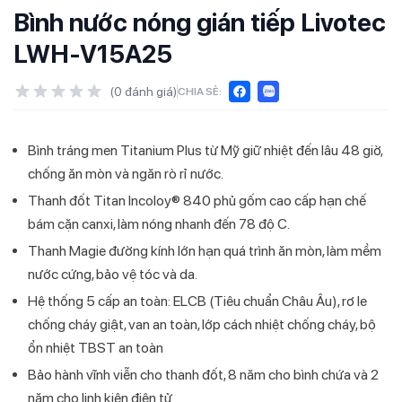
Bình nước nóng gián tiếp Livotec
LWH-V15A25
(
0
đánh giá)
CHIA SẺ:
Bình tráng men Titanium Plus từ Mỹ giữ nhiệt đến lâu 48 giờ,
chống ăn mòn và ngăn rò rỉ nước.
Thanh đốt Titan Incoloy® 840 phủ gốm cao cấp hạn chế
bám cặn canxi, làm nóng nhanh đến 78 độ C.
Thanh Magie đường kính lớn hạn quá trình ăn mòn, làm mềm
nước cứng, bảo vệ tóc và da.
Hệ thống 5 cấp an toàn: ELCB (Tiêu chuẩn Châu Âu), rơ le
chống cháy giật, van an toàn, lớp cách nhiệt chống cháy, bộ
ổn nhiệt TBST an toàn
Bảo hành vĩnh viễn cho thanh đốt, 8 năm cho bình chứa và 2
năm cho linh kiện điện tử