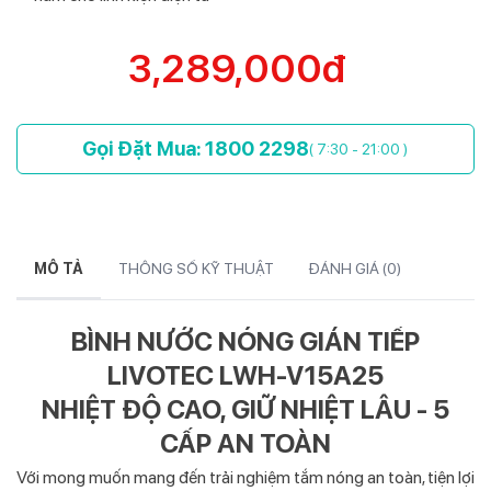
3,289,000đ
Gọi Đặt Mua: 1800 2298
( 7:30 - 21:00 )
MÔ TẢ
THÔNG SỐ KỸ THUẬT
ĐÁNH GIÁ (
0
)
BÌNH NƯỚC NÓNG GIÁN TIẾP
LIVOTEC LWH-V15A25
NHIỆT ĐỘ CAO, GIỮ NHIỆT LÂU - 5
CẤP AN TOÀN
Với mong muốn mang đến trải nghiệm tắm nóng an toàn, tiện lợi