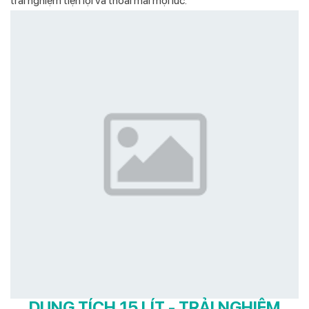
trải nghiệm tiện lợi và thoải mái mọi lúc.
DUNG TÍCH 15 LÍT - TRẢI NGHIỆM