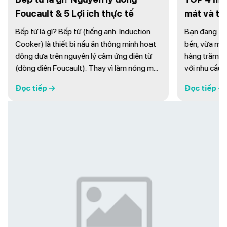
h thực tế
mát và tiết kiệm tối ưu
ng anh: Induction
Bạn đang tìm quạt cây giá rẻ tại Hà Nội v
ăn thông minh hoạt
bền, vừa mát hiệu quả cho mùa hè? Với
 cảm ứng điện từ
hàng trăm mẫu mã, việc chọn quạt phù h
hay vì làm nóng mặt
với nhu cầu sử dụng không dễ dàng. Dưới
, bếp từ sử dụng từ
đây là TOP 4 mẫu quạt cây giá rẻ được ư
Đọc tiếp
nhiệt trực tiếp tại
chuộng, giúp bạn dễ dàng chọn lựa thiết b
nấu đạt tới 90% và
làm mát chất lượng có giá cả hợp lý. 1. Qu
...