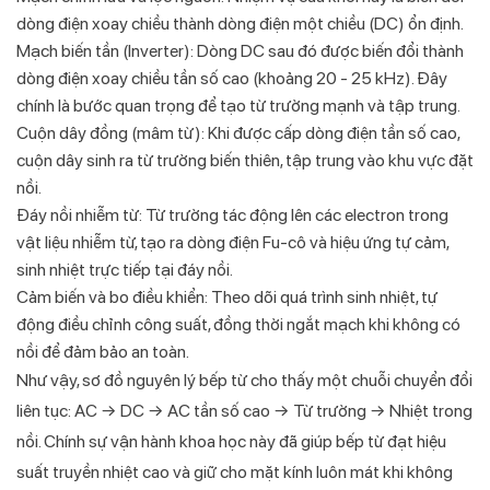
dòng điện xoay chiều thành dòng điện một chiều (DC) ổn định.
Mạch biến tần (Inverter): Dòng DC sau đó được biến đổi thành
dòng điện xoay chiều tần số cao (khoảng 20 - 25 kHz). Đây
chính là bước quan trọng để tạo từ trường mạnh và tập trung.
Cuộn dây đồng (mâm từ): Khi được cấp dòng điện tần số cao,
cuộn dây sinh ra từ trường biến thiên, tập trung vào khu vực đặt
nồi.
Đáy nồi nhiễm từ: Từ trường tác động lên các electron trong
vật liệu nhiễm từ, tạo ra dòng điện Fu-cô và hiệu ứng tự cảm,
sinh nhiệt trực tiếp tại đáy nồi.
Cảm biến và bo điều khiển: Theo dõi quá trình sinh nhiệt, tự
động điều chỉnh công suất, đồng thời ngắt mạch khi không có
nồi để đảm bảo an toàn.
Như vậy, sơ đồ nguyên lý bếp từ cho thấy một chuỗi chuyển đổi
liên tục: AC → DC → AC tần số cao → Từ trường → Nhiệt trong
nồi. Chính sự vận hành khoa học này đã giúp bếp từ đạt hiệu
suất truyền nhiệt cao và giữ cho mặt kính luôn mát khi không