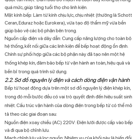
quá mức, giúp tăng tuổi thọ cho linh kiện.
Mặt kính bếp: Làm từ kính chịu lực, chịu nhiệt (thường là Schott
Ceran, Eduraz hoặc Eurokera), vừa tạo độ thẩm mỹ vừa bền
giúp bảo vệ các bộ phận bên trong.
Nguồn cấp điện và dây dẫn: Cung cấp năng lượng cho toàn bộ
hệ thống, kết nối giữa các linh kiện để bếp hoạt động ổn định.
Chính sự phối hợp giữa các bộ phận này đã tạo nên một hệ
thống khép kín, đảm bảo bếp từ vận hành an toàn, hiệu quả và
bền bỉ trong quá trình sử dụng.
2.2. Sơ đồ nguyên lý điện và cách dòng điện vận hành
Bếp từ hoạt động dựa trên một sơ đồ nguyên lý điện khép kín,
trong đó mỗi bước đều có vai trò quyết định đến hiệu suất sinh
nhiệt. Cấu trúc vận hành của dòng điện trong bếp từ có thể mô
tả theo các giai đoạn sau:
Nguồn điện xoay chiều (AC) 220V: Điện lưới được cấp vào bếp
và đi qua bộ chỉnh lưu.
Mạch chỉnh lưu và lọc nguồn: Nhiệm vụ của khối này là biến đổi