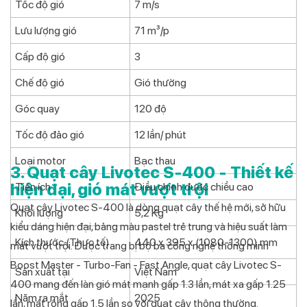
Tốc độ gió
7 m/s
Lưu lượng gió
71 m³/p
Cấp độ gió
3
Chế độ gió
Gió thường
Góc quay
120 độ
Tốc độ đảo gió
12 lần/ phút
Loại motor
Bạc thau
3. Quạt cây Livotec S-400 - Thiết kế
hiện đại, gió mát vượt trội
Tiện ích
Điều chỉnh được chiều cao
Quạt cây Livotec S-400 là dòng quạt cây thế hệ mới, sở hữu
Khối lượng
5,2 Kg
kiểu dáng hiện đại, bảng màu pastel trẻ trung và hiệu suất làm
Kích thước (Thực tế)
440 x 395 x (1080-1300) mm
mát vượt trội. Được trang bị bộ ba công nghệ thông minh
Boost Master - Turbo-Fan - Fast Angle, quạt cây Livotec S-
Sản xuất tại
Việt Nam
400 mang đến làn gió mát mạnh gấp 1.3 lần, mát xa gấp 1.25
Năm ra mắt
2025
lần, mát rộng gấp 1.5 lần so với quạt cây thông thường.