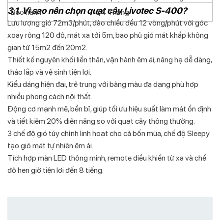
3.1. Vì sao nên chọn quạt cây Livotec S-400?
Bảo hành
24 Tháng
Lưu lượng gió 72m3/phút, đảo chiều đều 12 vòng/phút với góc
xoay rộng 120 độ, mát xa tới 5m, bao phủ gió mát khắp không
gian từ 15m2 đến 20m2.
Thiết kế nguyên khối liền thân, vận hành êm ái, nâng hạ dễ dàng,
tháo lắp và vệ sinh tiện lợi.
Kiểu dáng hiện đại, trẻ trung với bảng màu đa dạng phù hợp
nhiều phong cách nội thất.
Động cơ mạnh mẽ, bền bỉ, giúp tối ưu hiệu suất làm mát ổn định
và tiết kiệm 20% điện năng so với quạt cây thông thường.
3 chế độ gió tùy chỉnh linh hoạt cho cả bốn mùa, chế độ Sleepy
tạo gió mát tự nhiên êm ái.
Tích hợp màn LED thông minh, remote điều khiển từ xa và chế
độ hẹn giờ tiện lợi đến 8 tiếng.