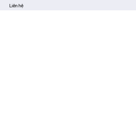
Tiện ích
Giới thiệu
Tin tức
Liên hệ
Hệ thống cửa hàng Livotec
Hỗ trợ thanh toán
Đối tác vận chuyển