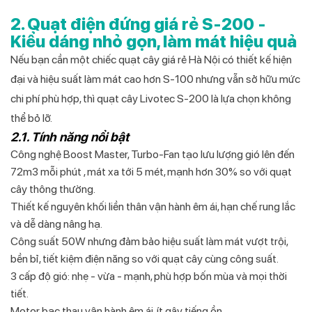
2. Quạt điện đứng giá rẻ S-200 -
Kiểu dáng nhỏ gọn, làm mát hiệu quả
Nếu bạn cần một chiếc quạt cây giá rẻ Hà Nội có thiết kế hiện
đại và hiệu suất làm mát cao hơn S-100 nhưng vẫn sở hữu mức
chi phí phù hợp, thì quạt cây Livotec S-200 là lựa chọn không
thể bỏ lỡ.
2.1. Tính năng nổi bật
Công nghệ Boost Master, Turbo-Fan
tạo lưu lượng gió lên đến
72m3 mỗi phút
, mát xa tới 5 mét, mạnh hơn 30% so với quạt
cây thông thường.
Thiết kế nguyên khối liền thân vận hành êm ái, hạn chế rung lắc
và dễ dàng nâng hạ.
Công suất 50W nhưng đảm bảo hiệu suất làm mát vượt trội,
bền bỉ, tiết kiệm điện năng so với quạt cây cùng công suất.
3 cấp độ gió: nhẹ - vừa - mạnh, phù hợp bốn mùa và mọi thời
tiết.
Motor bạc thau vận hành êm ái, ít gây tiếng ồn.