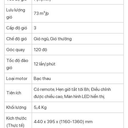
Lưu lượng
73 m³/p
gió
Cấp độ gió
3
Chế độ gió
Gió ngủ, Gió thường
Góc quay
120 độ
Tốc độ đảo
12 lần/ phút
gió
Loại motor
Bạc thau
Có remote; Hẹn giờ tắt tới 8h; Điều chỉnh
Tiện ích
được chiều cao; Màn hình LED hiển thị;
Khối lượng
5,4 Kg
Kích thước
440 x 395 x (1160-1360) mm
(Thực tế)