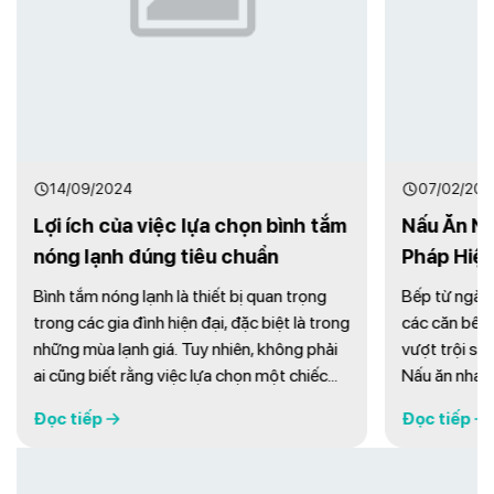
14/09/2024
07/02/202
Lợi ích của việc lựa chọn bình tắm
Nấu Ăn Nh
nóng lạnh đúng tiêu chuẩn
Pháp Hiện
Đình
Bình tắm nóng lạnh là thiết bị quan trọng
Bếp từ ngày 
trong các gia đình hiện đại, đặc biệt là trong
các căn bếp 
những mùa lạnh giá. Tuy nhiên, không phải
vượt trội so 
ai cũng biết rằng việc lựa chọn một chiếc
Nấu ăn nhanh
bình tắm đúng tiêu chuẩn có thể mang lại
hiệu quả nấ
Đọc tiếp
Đọc tiếp
nhiều lợi ích hơn so với một thiết bị thông
bảo an toàn 
thường. Hãy cùng tìm hiểu những lợi ích ...
phần nâng c
đình. Bếp từ .