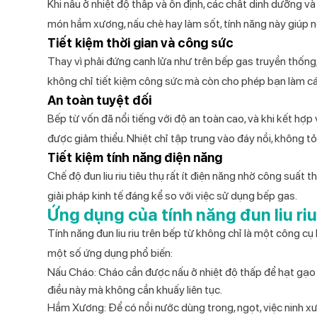
Khi nấu ở nhiệt độ thấp và ổn định, các chất dinh dưỡng v
món hầm xương, nấu chè hay làm sốt, tính năng này giúp ngu
Tiết kiệm thời gian và công sức
Thay vì phải đứng canh lửa như trên bếp gas truyền thống, 
không chỉ tiết kiệm công sức mà còn cho phép bạn làm cá
An toàn tuyệt đối
Bếp từ vốn đã nổi tiếng với độ an toàn cao, và khi kết hợp
được giảm thiểu. Nhiệt chỉ tập trung vào đáy nồi, không tỏ
Tiết kiệm tính năng điện năng
Chế độ đun liu riu tiêu thụ rất ít điện năng nhờ công suất 
giải pháp kinh tế đáng kể so với việc sử dụng bếp gas.
Ứng dụng của tính năng đun liu ri
Tính năng đun liu riu trên bếp từ
không chỉ là một công cụ h
một số ứng dụng phổ biến:
Nấu Cháo
: Cháo cần được nấu ở nhiệt độ thấp để hạt gạo
điều này mà không cần khuấy liên tục.
Hầm Xương
: Để có nồi nước dùng trong, ngọt, việc ninh xư