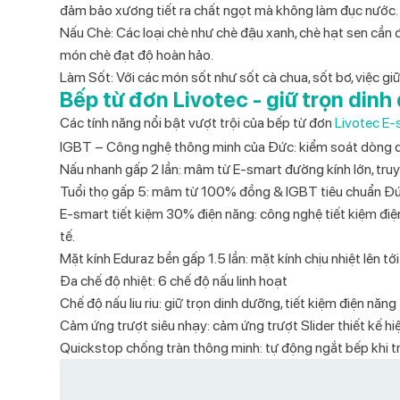
đảm bảo xương tiết ra chất ngọt mà không làm đục nước.
Nấu Chè
: Các loại chè như chè đậu xanh, chè hạt sen cần
món chè đạt độ hoàn hảo.
Làm Sốt
: Với các món sốt như sốt cà chua, sốt bơ, việc g
Bếp từ đơn Livotec - giữ trọn dinh
Các tính năng nổi bật vượt trội của bếp từ đơn
Livotec E
IGBT – Công nghệ thông minh của Đức: kiểm soát dòng diệ
Nấu nhanh gấp 2 lần: mâm từ E-smart đường kính lớn, tr
Tuổi thọ gấp 5: mâm từ 100% đồng & IGBT tiêu chuẩn Đức 
E-smart tiết kiệm 30% điện năng: công nghệ tiết kiệm điệ
tế.
Mặt kính Eduraz bền gấp 1.5 lần: mặt kính chịu nhiệt lên t
Đa chế độ nhiệt: 6 chế độ nấu linh hoạt
Chế độ nấu liu riu: giữ trọn dinh dưỡng, tiết kiệm điện năng
Cảm ứng trượt siêu nhạy: cảm ứng trượt Slider thiết kế hiện
Quickstop chống tràn thông minh: tự động ngắt bếp khi tr