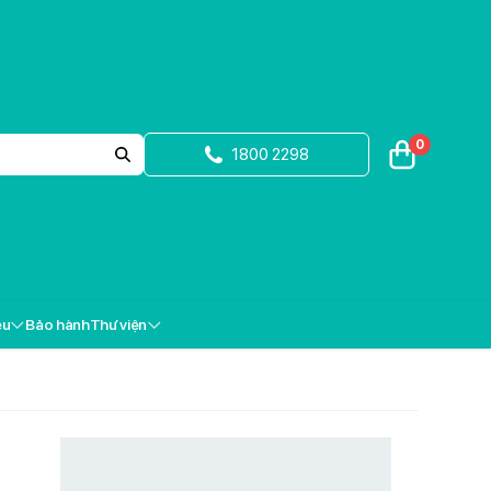
0
1800 2298
ệu
Bảo hành
Thư viện