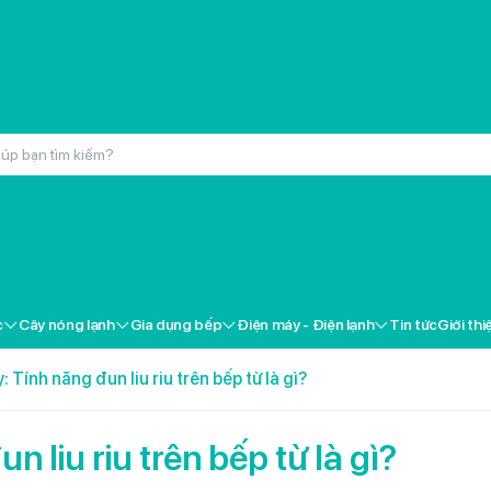
inox cao cấp Kochmax KMC-866
000đ
c
Cây nóng lạnh
Gia dụng bếp
Điện máy - Điện lạnh
Tin tức
Giới thi
ox cao cấp Kochmax KMP-28
000đ
 Tính năng đun liu riu trên bếp từ là gì?
 Livotec FT-18
000đ
 liu riu trên bếp từ là gì?
i gốm Livotec LCH-2079T