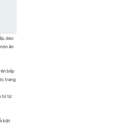
ấp, dao
 món ăn
trên bếp
ợc trang
 từ từ
i bật: