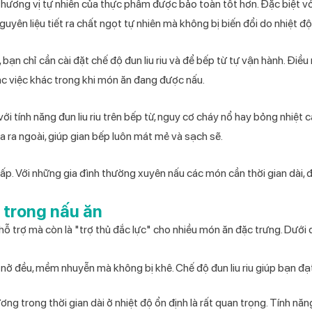
à hương vị tự nhiên của thực phẩm được bảo toàn tốt hơn. Đặc biệt vớ
yên liệu tiết ra chất ngọt tự nhiên mà không bị biến đổi do nhiệt độ
bạn chỉ cần cài đặt chế độ đun liu riu và để bếp từ tự vận hành. Điều
c việc khác trong khi món ăn đang được nấu.
 với
tính năng đun liu riu trên bếp từ
, nguy cơ cháy nổ hay bỏng nhiệt 
a ra ngoài, giúp gian bếp luôn mát mẻ và sạch sẽ.
thấp. Với những gia đình thường xuyên nấu các món cần thời gian dài, đ
u trong nấu ăn
ỗ trợ mà còn là "trợ thủ đắc lực" cho nhiều món ăn đặc trưng. Dưới 
 nở đều, mềm nhuyễn mà không bị khê. Chế độ đun liu riu giúp bạn đ
ơng trong thời gian dài ở nhiệt độ ổn định là rất quan trọng. Tính năn