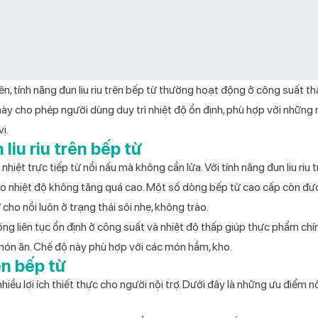
, tính năng đun liu riu trên bếp từ thường hoạt động ở công suất th
 cho phép người dùng duy trì nhiệt độ ổn định, phù hợp với những
ị.
iu riu trên bếp từ
nhiệt trực tiếp từ nồi nấu mà không cần lửa. Với
tính năng đun liu riu 
 bảo nhiệt độ không tăng quá cao. Một số dòng bếp từ cao cấp còn đư
cho nồi luôn ở trạng thái sôi nhẹ, không trào.
ộng liên tục ổn định ở công suất và nhiệt độ thấp giúp thực phẩm chín
 món ăn. Chế độ này phù hợp với các món hầm, kho.
ên bếp từ
hiều lợi ích thiết thực cho người nội trợ. Dưới đây là những ưu điểm nổ