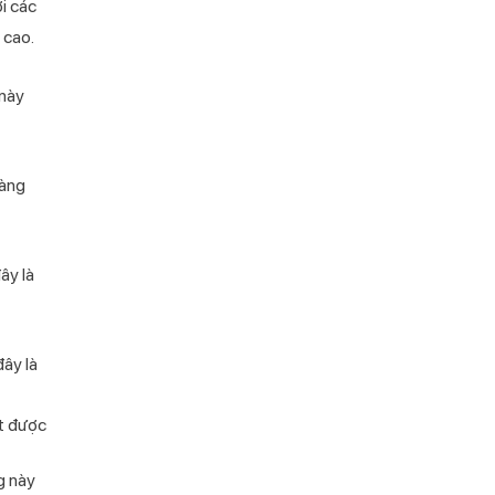
i các
 cao.
 này
càng
ây là
đây là
ạt được
g này