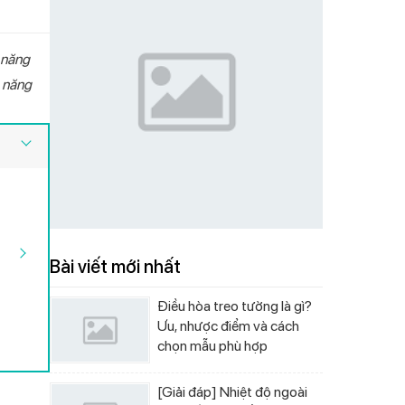
h năng
h năng
 chiều Livotec
 nóng lạnh Livotec
g lạnh hút bình
ivotec E-smart LIO-
votec S-300
Điều hòa một chiều Livotec
Máy lọc nước nóng lạnh Livotec
Cây nước nóng lạnh Livotec
Bếp từ đơn Livotec E-Smart LIS-
Quạt cây Livotec S-400
ter
00
DHV12J Inverter
868
LD206NS
550
Bài viết mới nhất
Điều hòa treo tường là gì?
Ưu, nhược điểm và cách
chọn mẫu phù hợp
[Giải đáp] Nhiệt độ ngoài