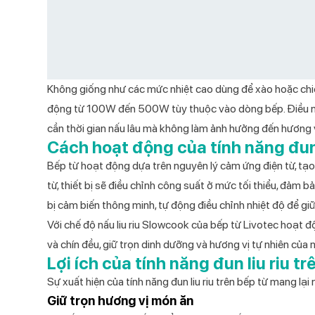
Không giống như các mức nhiệt cao dùng để xào hoặc chiên
động từ 100W đến 500W tùy thuộc vào dòng bếp. Điều này
cần thời gian nấu lâu mà không làm ảnh hưởng đến hương v
Cách hoạt động của tính năng đun l
Bếp từ hoạt động dựa trên nguyên lý cảm ứng điện từ, tạo 
từ
, thiết bị sẽ điều chỉnh công suất ở mức tối thiểu, đảm
bị cảm biến thông minh, tự động điều chỉnh nhiệt độ để giữ 
Với chế độ nấu liu riu Slowcook của bếp từ Livotec hoạt đ
và chín đều, giữ trọn dinh dưỡng và hương vị tự nhiên của
Lợi ích của tính năng đun liu riu tr
Sự xuất hiện của
tính năng đun liu riu trên bếp từ
mang lại n
Giữ trọn hương vị món ăn