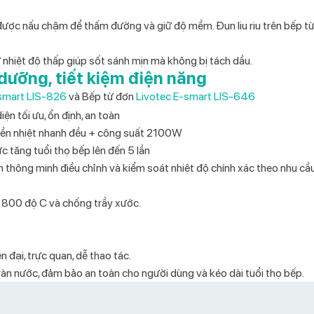
 được nấu chậm để thấm đường và giữ độ mềm. Đun liu riu trên bếp từ
iữ nhiệt độ thấp giúp sốt sánh mịn mà không bị tách dầu.
 dưỡng, tiết kiệm điện năng
-smart LIS-826
và Bếp từ đơn
Livotec E-smart LIS-646
n tối ưu, ổn định, an toàn
uyền nhiệt nhanh đều + công suất 2100W
tăng tuổi thọ bếp lên đến 5 lần
n thông minh điều chỉnh và kiểm soát nhiệt độ chính xác theo nhu cầ
ới 800 độ C và chống trầy xước.
 đại, trực quan, dễ thao tác.
àn nước, đảm bảo an toàn cho người dùng và kéo dài tuổi thọ bếp.