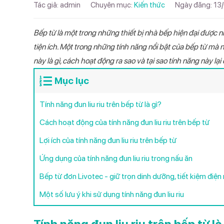
Tác giả:
admin
Chuyên mục:
Kiến thức
Ngày đăng:
13
2,400,
Máy xay sinh tố
Quạt điều hòa
Tổng Catalog Máy lọc nước 2026
Máy ép
Bình nước nóng
Tổng Catalog Điện Gia dụng bếp
Bếp từ là một trong những thiết bị nhà bếp hiện đại được n
2026
TIN TỨC
tiện ích. Một trong những tính năng nổi bật của bếp từ mà 
Nồi chiên không dầu
Năng lượng mặt trời
Tổng Catalog Điện máy - Điện lạnh
này là gì, cách hoạt động ra sao và tại sao tính năng này l
Điều hòa một c
Máy lọc nước n
Cây nước nóng l
Bếp từ đôi Livo
Bình nước nóng 
Có nên mu
Máy hút mùi
Máy sưởi
2026
DHV09I Inverte
888
Livotec LD206
555V
LWH-I20B26
13/01/2026
Mục lục
Máy hút ẩm
Catalog Máy sưởi 2026
Máy lạnh 
Tính năng đun liu riu trên bếp từ là gì?
26/03/202
Máy hút bụi
Catalog Máy hút ẩm 2026
Cách hoạt động của tính năng đun liu riu trên bếp từ
Catalog Bình nước nóng GT 2026
Điều hòa/
04/04/202
Lợi ích của tính năng đun liu riu trên bếp từ
Catalog Bình nước nóng MT 2026
Ứng dụng của tính năng đun liu riu trong nấu ăn
Catalog Bình nước nóng SN 2026
TỪ KHÓA TÌM K
Bếp từ đơn Livotec - giữ trọn dinh dưỡng, tiết kiệm điện
Catalog Nồi cơm điện 2026
Bếp từ đôi
Máy
Một số lưu ý khi sử dụng tính năng đun liu riu
Quạt treo tườn
Catalog Nồi chiên không dầu 2026
Catalog Bếp từ đôi 2026