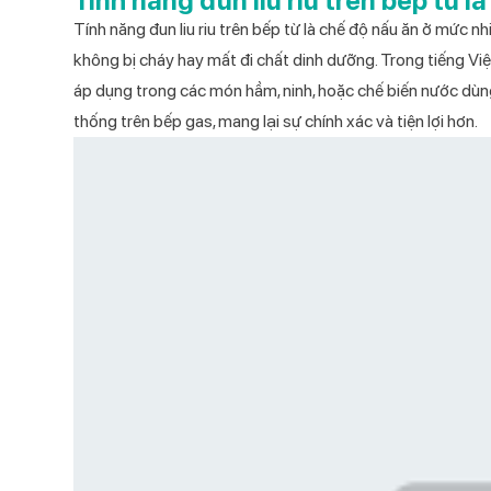
Tính năng đun liu riu trên bếp từ là
Catalog Bếp từ đơn 2026
Tính năng đun liu riu trên bếp từ
là chế độ nấu ăn ở mức nhi
không bị cháy hay mất đi chất dinh dưỡng. Trong tiếng Việ
Catalog Bộ nồi cao cấp Kochmax
2026
áp dụng trong các món hầm, ninh, hoặc chế biến nước dùng
thống trên bếp gas, mang lại sự chính xác và tiện lợi hơn.
Catalog Máy ép chậm 2026
Catalog Máy xay sinh tố 2026
Catalog Quạt cây 2026
Catalog Quạt treo tường 2026
Catalog Quạt điều hòa 2026
Catalog Điều hòa 2026
Catalog Máy hút bụi 2026
Catalog Máy nước nóng năng lượng
mặt trời 2026