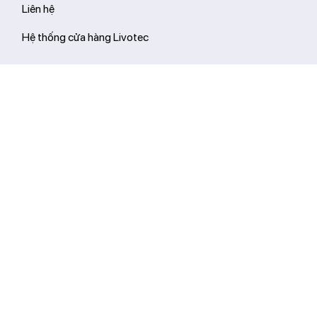
Liên hệ
Hệ thống cửa hàng Livotec
Hỗ trợ thanh toán
Đối tác vận chuyển