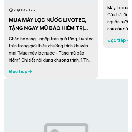
23/05/2026
11/06/202
MUA MÁY LỌC NƯỚC LIVOTEC,
Máy lọc n
TẶNG NGAY MŨ BẢO HIỂM TRỊ
gia đình?
GIÁ 350.000VNĐ
Chào hè sang - ngập tràn quà tặng, Livotec
Máy lọc nước
trân trọng giới thiệu chương trình khuyến
Câu trả lời 
mại “Mua máy lọc nước - Tặng mũ bảo
nguồn nước đ
hiểm”. Chi tiết nội dung chương trình: 1.Thời
nhu cầu sử d
gian áp dụng : 01/09 - 30/09/2024 2. Đối
chiếc máy lọ
Đọc tiếp
Đọc tiếp
tượng áp dụng: Khách hàng mua máy lọc
loại bỏ tạp 
nước tại các cửa hàng chính thức kênh bán
hại mà còn 
hàng truyền ...
toàn cho ...