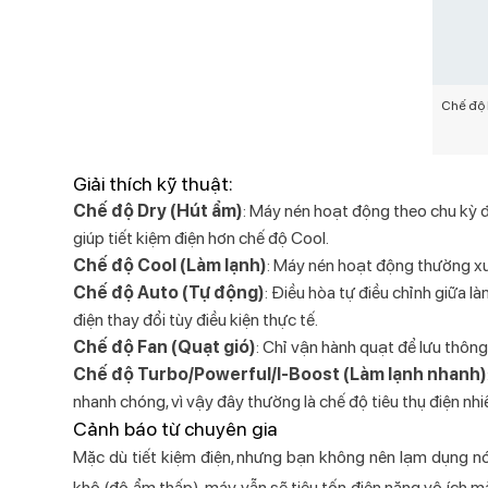
Chế độ 
Giải thích kỹ thuật:
Chế độ Dry (Hút ẩm)
: Máy nén hoạt động theo chu kỳ đ
giúp tiết kiệm điện hơn chế độ Cool.
Chế độ Cool (Làm lạnh)
: Máy nén hoạt động thường xuyê
Chế độ Auto (Tự động)
: Điều hòa tự điều chỉnh giữa l
điện thay đổi tùy điều kiện thực tế.
Chế độ Fan (Quạt gió)
: Chỉ vận hành quạt để lưu thông
Chế độ Turbo/Powerful/I-Boost (Làm lạnh nhanh)
nhanh chóng, vì vậy đây thường là chế độ tiêu thụ điện nhi
Cảnh báo từ chuyên gia
Mặc dù tiết kiệm điện, nhưng bạn không nên lạm dụng n
khô (độ ẩm thấp), máy vẫn sẽ tiêu tốn điện năng vô ích m