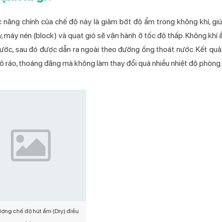
c năng chính của chế độ này là giảm bớt độ ẩm trong không khí, gi
ày, máy nén (block) và quạt gió sẽ vận hành ở tốc độ thấp. Không khí
nước, sau đó được dẫn ra ngoài theo đường ống thoát nước. Kết quả
hô ráo, thoáng đãng mà không làm thay đổi quá nhiều nhiệt độ phòng.
ượng chế độ hút ẩm (Dry) điều