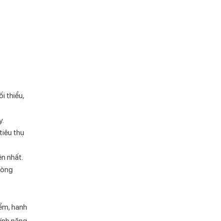
i thiểu,
y.
tiêu thụ
ện nhất.
hòng
ểm, hanh
tính năng