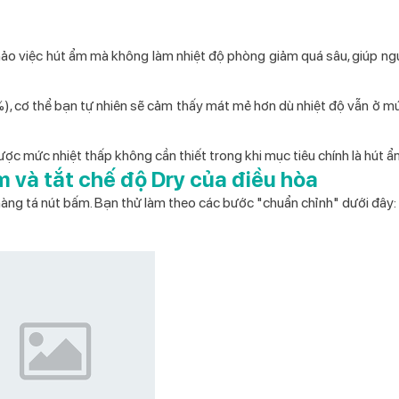
hảo việc hút ẩm mà không làm nhiệt độ phòng giảm quá sâu, giúp ng
), cơ thể bạn tự nhiên sẽ cảm thấy mát mẻ hơn dù nhiệt độ vẫn ở m
ợc mức nhiệt thấp không cần thiết trong khi mục tiêu chính là hút ẩ
m và tắt chế độ Dry của điều hòa
 hàng tá nút bấm. Bạn thử làm theo các bước "chuẩn chỉnh" dưới đây: