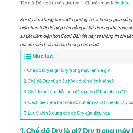
Tác giả:
Đội ngũ tư vấn Livotec
Chuyên mục:
Kiến thức
2,400,
Máy xay sinh tố
Quạt điều hòa
Tổng Catalog Máy lọc nước 2026
Máy ép
Bình nước nóng
Tổng Catalog Điện Gia dụng bếp
Khi độ ẩm không khí vượt ngưỡng 70%, không gian sống t
2026
TIN TỨC
giải pháp triệt để giúp cân bằng lại bầu không khí trong nh
Nồi chiên không dầu
Năng lượng mặt trời
Tổng Catalog Điện máy - Điện lạnh
sự tiết kiệm điện hơn Cool? Bài viết này sẽ thông tin chi t
Điều hòa một c
Máy lọc nước n
Cây nước nóng l
Bếp từ đôi Livo
Quạt cây Livot
Có nên mu
Máy hút mùi
Máy sưởi
2026
DHV09I Inverte
868
Livotec LD206
555V
13/01/2026
hút ẩm điều hòa mà bạn không nên bỏ lỡ.
Máy hút ẩm
Catalog Máy sưởi 2026
Mục lục
Máy lạnh 
26/03/202
Máy hút bụi
Catalog Máy hút ẩm 2026
1. Chế độ Dry là gì? Dry trong máy lạnh là gì?
Catalog Bình nước nóng GT 2026
Điều hòa/
2. Chế độ Dry của điều hòa có tốn điện không?
04/04/202
Catalog Bình nước nóng MT 2026
3. Chế độ hút ẩm điều hòa (Dry) nên để bao nhiêu độ?
Catalog Bình nước nóng SN 2026
TỪ KHÓA TÌM K
4. Cách điều hoà bật chế độ hút ẩm và tắt chế độ Dry c
Catalog Nồi cơm điện 2026
Bếp từ đôi
Máy
5. Lưu ý khi sử dụng chế độ Dry của điều hòa
Quạt treo tườn
Catalog Nồi chiên không dầu 2026
1. Chế độ Dry là gì? Dry trong máy 
Catalog Bếp từ đôi 2026