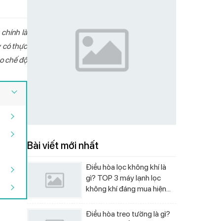
chính là
y có thực
ho chế độ
 chiều Livotec
 nóng lạnh Livotec
g lạnh hút bình
ivotec E-smart LIO-
ường Livotec W-450
Điều hòa một chiều Livotec
Máy lọc nước nóng lạnh Livotec
Cây nước nóng lạnh Livotec
Bếp từ đơn Livotec E-Smart LIS-
Quạt cây Livotec S-300
ter
00
DHV12J Inverter
838
LD206NS
550
Bài viết mới nhất
Điều hòa lọc không khí là
gì? TOP 3 máy lạnh lọc
không khí đáng mua hiện
nay
Điều hòa treo tường là gì?