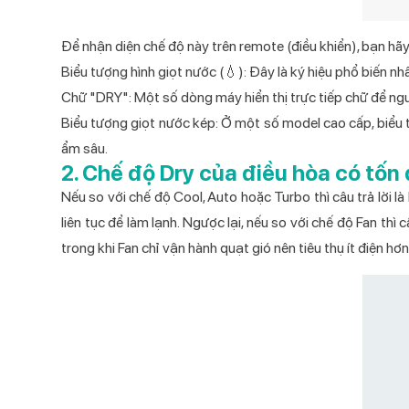
Để nhận diện chế độ này trên remote (điều khiển), bạn hãy 
Biểu tượng hình giọt nước (💧): Đây là ký hiệu phổ biến nh
Chữ "DRY": Một số dòng máy hiển thị trực tiếp chữ để ngư
Biểu tượng giọt nước kép: Ở một số model cao cấp, biểu t
ẩm sâu.
2. Chế độ Dry của điều hòa có tốn
Nếu so với chế độ Cool, Auto hoặc Turbo thì câu trả lời 
liên tục để làm lạnh. Ngược lại, nếu so với chế độ Fan thì
trong khi Fan chỉ vận hành quạt gió nên tiêu thụ ít điện hơn