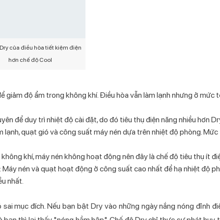
Dry của điều hòa tiết kiệm điện
hơn chế độ Cool
ể giảm độ ẩm trong không khí. Điều hòa vẫn làm lạnh nhưng ở mức tố
n để duy trì nhiệt độ cài đặt, do đó tiêu thụ điện năng nhiều hơn Dr
àm lạnh, quạt gió và công suất máy nén dựa trên nhiệt độ phòng. Mức 
 không khí, máy nén không hoạt động nên đây là chế độ tiêu thụ ít đi
: Máy nén và quạt hoạt động ở công suất cao nhất để hạ nhiệt độ p
ều nhất.
ó sai mục đích. Nếu bạn bật Dry vào những ngày nắng nóng đỉnh đi
à bạn thì lại thấy "nóng hầm hập". Chế độ Dry chỉ thực sự phát huy 