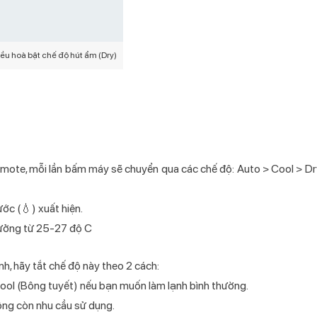
ều hoà bật chế độ hút ẩm (Dry)
emote, mỗi lần bấm máy sẽ chuyển qua các chế độ: Auto > Cool > Dr
ớc (💧) xuất hiện.
 tưởng từ 25-27 độ C
nh, hãy tắt chế độ này theo 2 cách:
ol (Bông tuyết) nếu bạn muốn làm lạnh bình thường.
ông còn nhu cầu sử dụng.