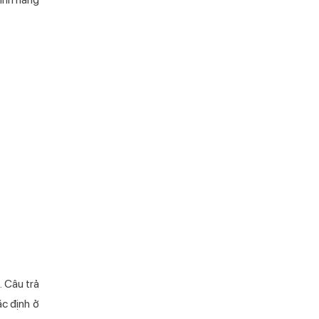
. Câu trả
ặc định ở