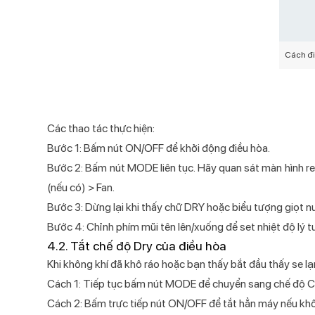
Cách đi
Các thao tác thực hiện:
Bước 1: Bấm nút ON/OFF để khởi động điều hòa.
Bước 2: Bấm nút MODE liên tục. Hãy quan sát màn hình r
(nếu có) > Fan.
Bước 3: Dừng lại khi thấy chữ DRY hoặc biểu tượng giọt nư
Bước 4: Chỉnh phím mũi tên lên/xuống để set nhiệt độ lý
4.2. Tắt chế độ Dry của điều hòa
Khi không khí đã khô ráo hoặc bạn thấy bắt đầu thấy se lạ
Cách 1: Tiếp tục bấm nút MODE để chuyển sang chế độ Co
Cách 2: Bấm trực tiếp nút ON/OFF để tắt hẳn máy nếu kh