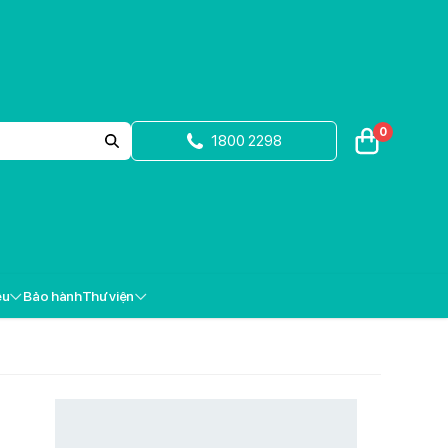
0
1800 2298
ệu
Bảo hành
Thư viện