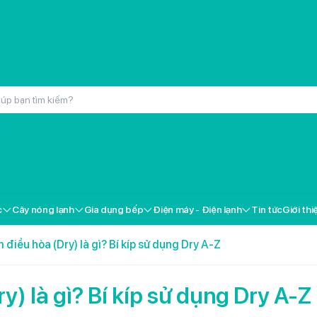
inox cao cấp Kochmax KMC-866
000đ
c
Cây nóng lạnh
Gia dụng bếp
Điện máy - Điện lạnh
Tin tức
Giới thi
ox cao cấp Kochmax KMP-28
000đ
 điều hòa (Dry) là gì? Bí kíp sử dụng Dry A-Z
 Livotec FT-18
000đ
y) là gì? Bí kíp sử dụng Dry A-Z
i gốm Livotec LCH-2079T