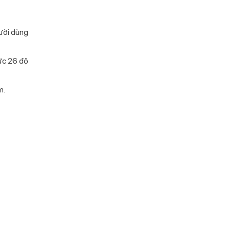
ười dùng
ức 26 độ
m.