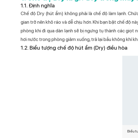
1.1. Định nghĩa
Catalog Bếp từ đơn 2026
Chế độ Dry (hút ẩm) không phải là chế độ làm lạnh. Chứ
Catalog Bộ nồi cao cấp Kochmax
gian trở nên khô ráo và dễ chịu hơn. Khi bạn bật chế độ n
2026
phòng khi đi qua dàn lạnh sẽ bị ngưng tụ thành các giọt 
Catalog Máy ép chậm 2026
hơi nước trong phòng giảm xuống, trả lại bầu không khí k
1.2. Biểu tượng chế độ hút ẩm (Dry) điều hòa
Catalog Máy xay sinh tố 2026
Catalog Quạt cây 2026
Catalog Quạt treo tường 2026
Catalog Quạt điều hòa 2026
Catalog Điều hòa 2026
Catalog Máy hút bụi 2026
Catalog Máy nước nóng năng lượng
mặt trời 2026
Biểu t