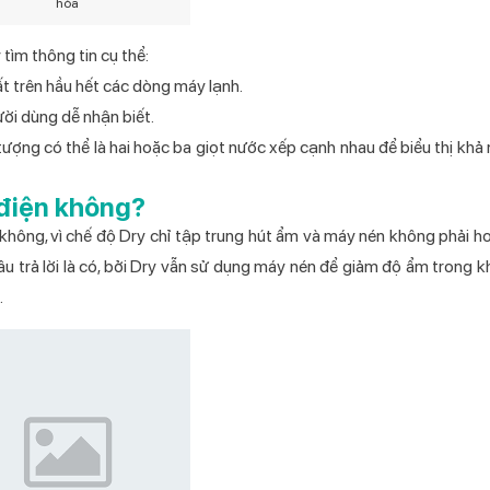
hòa
tìm thông tin cụ thể:
ất trên hầu hết các dòng máy lạnh.
ời dùng dễ nhận biết.
ượng có thể là hai hoặc ba giọt nước xếp cạnh nhau để biểu thị khả
 điện không?
là không, vì chế độ Dry chỉ tập trung hút ẩm và máy nén không phải 
 câu trả lời là có, bởi Dry vẫn sử dụng máy nén để giảm độ ẩm trong k
.