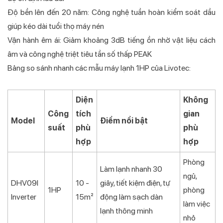
Độ bền lên đến 20 năm: Công nghệ tuần hoàn kiểm soát dầu
giúp kéo dài tuổi thọ máy nén
Vận hành êm ái: Giảm khoảng 3dB tiếng ồn nhờ vật liệu cách
âm và công nghệ triệt tiêu tần số thấp PEAK
Bảng so sánh nhanh các mẫu máy lạnh 1HP của Livotec:
Diện
Không
Công
tích
gian
Model
Điểm nổi bật
suất
phù
phù
hợp
hợp
Phòng
Làm lạnh nhanh 30
ngủ,
DHV09I
10 -
giây, tiết kiệm điện, tự
1HP
phòng
Inverter
15m²
động làm sạch dàn
làm việc
lạnh thông minh
nhỏ