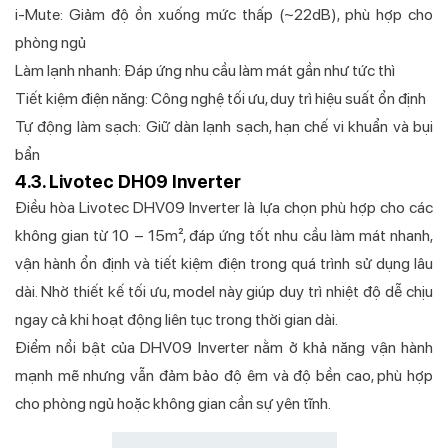
i-Mute: Giảm độ ồn xuống mức thấp (~22dB), phù hợp cho
phòng ngủ
Làm lạnh nhanh: Đáp ứng nhu cầu làm mát gần như tức thì
Tiết kiệm điện năng: Công nghệ tối ưu, duy trì hiệu suất ổn định
Tự động làm sạch: Giữ dàn lạnh sạch, hạn chế vi khuẩn và bụi
bẩn
4.3. Livotec DH09 Inverter
Điều hòa Livotec DHV09 Inverter là lựa chọn phù hợp cho các
không gian từ 10 – 15m², đáp ứng tốt nhu cầu làm mát nhanh,
vận hành ổn định và tiết kiệm điện trong quá trình sử dụng lâu
dài. Nhờ thiết kế tối ưu, model này giúp duy trì nhiệt độ dễ chịu
ngay cả khi hoạt động liên tục trong thời gian dài.
Điểm nổi bật của DHV09 Inverter nằm ở khả năng vận hành
mạnh mẽ nhưng vẫn đảm bảo độ êm và độ bền cao, phù hợp
cho phòng ngủ hoặc không gian cần sự yên tĩnh.