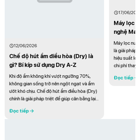
17/06/2026
Máy lọc nước
nghệ Max Pe
Máy lọc nước c
12/06/2026
là giải pháp lọc 
Chế độ hút ẩm điều hòa (Dry) là
hiệu suất lọc vượ
gì? Bí kíp sử dụng Dry A-Z
chi phí thay lõi 
màng RO 100 GP
Khi độ ẩm không khí vượt ngưỡng 70%,
Đọc tiếp
lọc thô Max Per
không gian sống trở nên ngột ngạt và ẩm
nâng cao hiệu quả
ướt khó chịu. Chế độ hút ẩm điều hòa (Dry)
thọ lõi ...
chính là giải pháp triệt để giúp cân bằng lại
bầu không khí trong nhà. Tuy nhiên, nên cài
Đọc tiếp
đặt mức nhiệt bao nhiêu là chuẩn và liệu bật
Dry có thực sự tiết kiệm điện hơn Cool? Bài
...