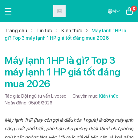
0
VI
Trang chủ
Tin tức
Kiến thức
Máy lạnh 1HP là
gì? Top 3 máy lạnh 1 HP giá tốt đáng mua 2026
Máy lạnh 1HP là gì? Top 3
máy lạnh 1 HP giá tốt đáng
mua 2026
Tác giả:
Đội ngũ tư vấn Livotec
Chuyên mục:
Kiến thức
Ngày đăng:
05/08/2026
Máy lạnh 1HP (hay còn gọi là điều hòa 1 ngựa) là dòng máy lạnh
công suất phổ biến, phù hợp cho phòng dưới 15m² như phòng
ngủ hoặc phòng làm việc. Với mức giá dễ tiếp cận và khả năng