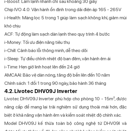
i-Boost: Làm lạnh nhanh chỉ sau khoảng 30 giây
Chip IVO 4.0: Vận hành ổn định trong dải điện áp 165 - 265V
i-Health: Màng lọc 5 trong 1 giúp làm sạch không khí, giảm mùi
khó chịu
ACF: Tự động làm sạch dàn lạnh theo quy trình 4 bước
i-Money: Tối ưu điện năng tiêu thụ
i-Chill: Cảnh báo lỗi thông minh, dễ theo dõi
i-Sleep: Tự điều chỉnh nhiệt độ ban đêm, vận hành êm ái
i-Time: Hẹn giờ linh hoạt lên đến 24 giờ
AMCAAI: Bảo vệ dàn nóng, tăng độ bền lên đến 10 năm
Chính sách: 1 đổi 1 trong 90 ngày, bảo hành 36 tháng
4.2. Livotec DHV09J Inverter
Livotec DHV09J Inverter phù hợp cho phòng 10 - 15m², được
nâng cấp để mang lại trải nghiệm sử dụng thoải mái hơn, đặc
biệt ở khả năng vận hành êm và kiểm soát nhiệt độ chính xác.
Model DHV09J kế thừa toàn bộ công nghệ từ DHV09I và