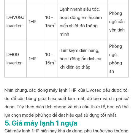
Lạnh nhanh siêu tốc,
Phòng
DHV09J
10 -
hoạt động êm ái, cảm
1HP
ngủ cần
Inverter
15m²
biến nhiệt độ thông
yên tĩnh
minh
Phòng
Tiết kiệm điện năng,
DH09
10 -
ngủ,
1HP
hoạt động ổn định cả
Inverter
15m²
phòng
khi điện áp thấp
ăn
Nhìn chung, các dòng máy lạnh 1HP của Livotec đều được tối
ưu để cân bằng giữa hiệu suất làm mát, độ bền và chi phí sử
dụng. Tùy theo diện tích phòng và nhu cầu thực tế, bạn có thể
lựa chọn model phù hợp để đạt hiệu quả sử dụng tốt nhất.
5. Giá máy lạnh 1 ngựa
Giá máy lạnh 1HP hiện nay khá đa dạng, phụ thuộc vào thương